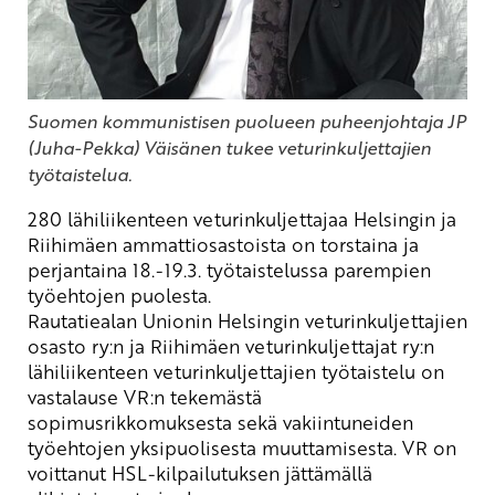
Suomen kommunistisen puolueen puheenjohtaja JP
(Juha-Pekka) Väisänen tukee veturinkuljettajien
työtaistelua.
280 lähiliikenteen veturinkuljettajaa Helsingin ja
Riihimäen ammattiosastoista on torstaina ja
perjantaina 18.-19.3. työtaistelussa parempien
työehtojen puolesta.
Rautatiealan Unionin Helsingin veturinkuljettajien
osasto ry:n ja Riihimäen veturinkuljettajat ry:n
lähiliikenteen veturinkuljettajien työtaistelu on
vastalause VR:n tekemästä
sopimusrikkomuksesta sekä vakiintuneiden
työehtojen yksipuolisesta muuttamisesta. VR on
voittanut HSL-kilpailutuksen jättämällä