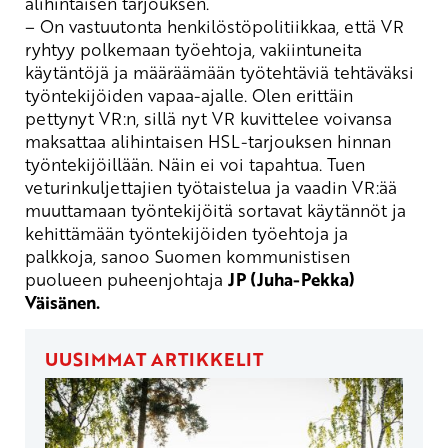
alihintaisen tarjouksen.
– On vastuutonta
henkilöstö
politiikkaa, että VR
ryhtyy polkemaan työehtoja, vakiintuneita
käytäntöjä ja määräämään työtehtäviä tehtäväksi
työntekijöiden vapaa-ajalle. Olen erittäin
pettynyt VR:n
, sillä nyt VR kuvittelee voivansa
maksattaa alihintaisen HSL-tarjouksen hinnan
työntekijöillään. Näin ei voi tapahtua. Tuen
veturinkuljettajien työtaistelua ja vaadin VR:ä
ä
muuttamaan työntekijöitä sortavat käytännöt ja
kehittämään työntekijöiden työehtoja ja
palkkoja, sanoo Suomen kommunistisen
puolueen puheenjohtaja
JP (Juha-Pekka)
Väisänen.
UUSIMMAT ARTIKKELIT