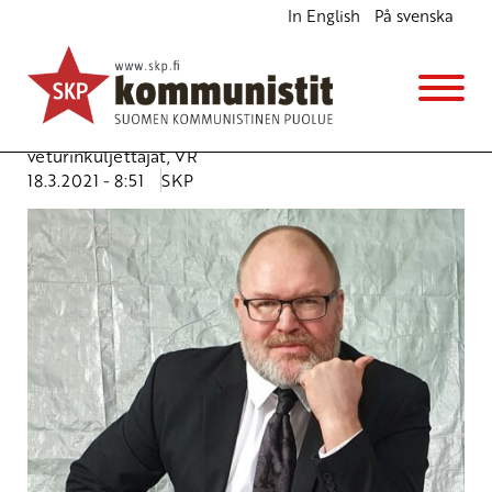
In English
På svenska
Oikeutettu veturinkuljettajien työtaistelu –
henkilöstöpolitiikkaa muutettava
Ajankohtaista
Avainsanat:
HSL-kilpailutus
,
työehdot
,
työtaistelu
,
veturinkuljettajat
,
VR
18.3.2021 - 8:51
SKP