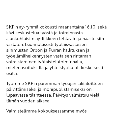
SKP:n ay-ryhmä kokousti maanantaina 16.10. sekä
kävi keskustelua työstä ja toiminnasta
ajankohtaisiin ay-liikkeen tehtäviin ja haasteisiin
vastaten. Luonnollisesti työläisvastaisen
sinimustan Orpon ja Purran hallituksen ja
työelämäheikennysten vastaisen rintaman
voimistaminen työtaistelutoiminnalla,
mielenosoituksilla ja yhteistyöllä oli keskeisesti
esillä.
Työmme SKP:n
paremman työajan lakialoitteen
päivittämiseksi ja monipuolistamiseksi on
lupaavassa tilanteessa. Päivitys valmistuu vielä
tämän vuoden aikana.
Valmistelimme kokouksessamme myös