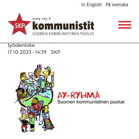
In English
På svenska
Ay-kommunisteilla aloitteita
Ajankohtaista
Avainsanat:
ay-liike
,
parempi työaika
,
SKP:n AY-ryhmä
,
Tiedonantaja-festivaali
,
työehdot
,
työntekijät
,
työväenliike
17.10.2023 - 14:39
SKP