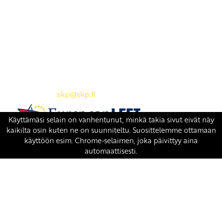
Yhteystiedot
SKP:n toimisto
Osoite: Viljatie 4 B 3. kerros, 00700 Helsinki
Puh: 045 7834 1346
Sähköposti:
skp
@skp.fi
SKP on Euroopan Vasemmistopuolueen jäsen.
european-left.org
european-left.org/manifesto/