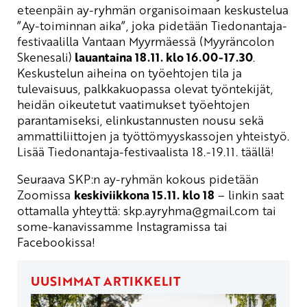
eteenpäin ay-ryhmän organisoimaan keskustelua
”Ay-toiminnan aika”, joka pidetään Tiedonantaja-
festivaalilla Vantaan Myyrmäessä (Myyräncolon
Skenesali)
lauantaina 18.11. klo 16.00-17.30
.
Keskustelun aiheina on työehtojen tila ja
tulevaisuus, palkkakuopassa olevat työntekijät,
heidän oikeutetut vaatimukset työehtojen
parantamiseksi, elinkustannusten nousu sekä
ammattiliittojen ja työttömyyskassojen yhteistyö.
Lisää Tiedonantaja-festivaalista 18.-19.11. täällä!
Seuraava SKP:n ay-ryhmän kokous pidetään
Zoomissa
keskiviikkona 15.11. klo 18
– linkin saat
ottamalla yhteyttä:
skp.ayryhma
@gmail.com
tai
some-kanavissamme Instagramissa tai
Facebookissa!
UUSIMMAT ARTIKKELIT