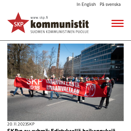
In English
På svenska
Avainsana
Tiedonantaja-festivaali
20.11.2023
SKP
SKP:n ay-ryhmä: Edistyksellä heikennyksiä