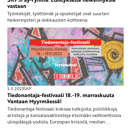
vastaan
Työntekijät, työttömät ja opiskelijat ovat suurten
heikennysten ja leikkausten kohteena.
3.11.2023
SKP
Tiedonantaja-festivaali 18.-19. marraskuuta
Vantaan Myyrmäessä!
Tiedonantaja-festivaali kokoaa tutkijoita, poliitikkoja,
artisteja ja kansalaisaktivisteja etsimään vaihtoehtoisia
ulospääsyjä sodista, Euroopan kriisistä, median ...