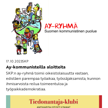
17.10.2023
SKP
Ay-kommunisteilla aloitteita
SKP:n ay-ryhmä toimii oikeistolaisuutta vastaan,
edistäen parempaa työaikaa, työssäjaksamista, kunnon
ihmisarvoista reilua toimeentuloa ja
työpaikkademokratiaa.