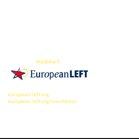
Yhteystiedot
SKP:n toimisto
Osoite: Viljatie 4 B 3. kerros, 00700 Helsinki
Puh: 045 7834 1346
Sähköposti:
skp
@skp.fi
SKP on Euroopan Vasemmistopuolueen jäsen.
european-left.org
european-left.org/manifesto/