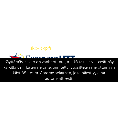
Yhteystiedot
SKP:n toimisto
Osoite: Viljatie 4 B 3. kerros, 00700 Helsinki
Puh: 045 7834 1346
Sähköposti:
skp
@skp.fi
SKP on Euroopan Vasemmistopuolueen jäsen.
european-left.org
european-left.org/manifesto/