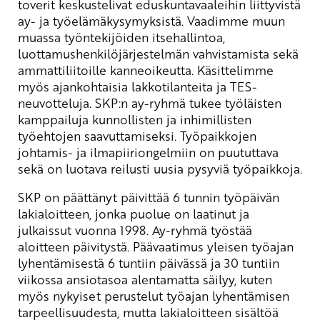
toverit keskustelivat eduskuntavaaleihin liittyvistä
ay- ja työelämäkysymyksistä. Vaadimme muun
muassa työntekijöiden itsehallintoa,
luottamushenkilöjärjestelmän vahvistamista sekä
ammattiliitoille kanneoikeutta. Käsittelimme
myös ajankohtaisia lakkotilanteita ja TES-
neuvotteluja. SKP:n ay-ryhmä tukee työläisten
kamppailuja kunnollisten ja inhimillisten
työehtojen saavuttamiseksi. Työpaikkojen
johtamis- ja ilmapiiriongelmiin on puututtava
sekä on luotava reilusti uusia pysyviä työpaikkoja.
SKP on päättänyt päivittää 6 tunnin työpäivän
lakialoitteen, jonka puolue on laatinut ja
julkaissut vuonna 1998. Ay-ryhmä työstää
aloitteen päivitystä. Päävaatimus yleisen työajan
lyhentämisestä 6 tuntiin päivässä ja 30 tuntiin
viikossa ansiotasoa alentamatta säilyy, kuten
myös nykyiset perustelut työajan lyhentämisen
tarpeellisuudesta, mutta lakialoitteen sisältöä