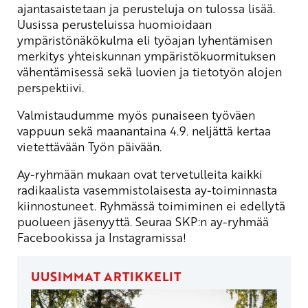
ajantasaistetaan ja perusteluja on tulossa lisää.
Uusissa perusteluissa huomioidaan
ympäristönäkökulma eli työajan lyhentämisen
merkitys yhteiskunnan ympäristökuormituksen
vähentämisessä sekä luovien ja tietotyön alojen
perspektiivi.
Valmistaudumme myös punaiseen työväen
vappuun sekä
maanantaina 4.9. neljättä kertaa
vietettävään Työn päivään
.
Ay-ryhmään mukaan ovat tervetulleita kaikki
radikaalista vasemmistolaisesta ay-toiminnasta
kiinnostuneet. Ryhmässä toimiminen ei edellytä
puolueen jäsenyyttä. Seuraa SKP:n ay-ryhmää
Facebookissa
ja
Instagramissa
!
UUSIMMAT ARTIKKELIT