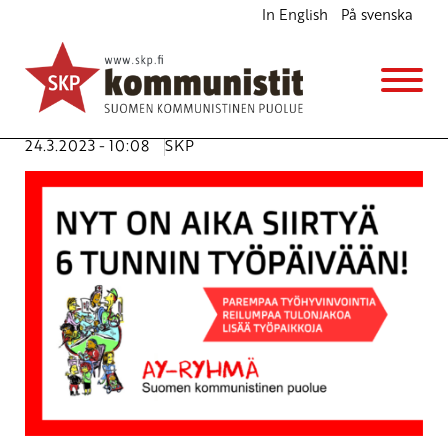
In English
På svenska
Syväpunaista ay-toimintaa
Ajankohtaista
Avainsanat:
6-tunnin työpäivä
,
ay-liike
,
lyhyempi
työaika
,
SKP:n AY-ryhmä
,
työehdot
,
työelämä
24.3.2023 - 10:08
SKP