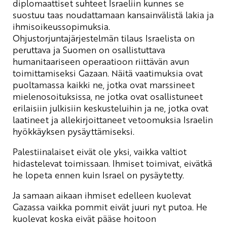
diplomaattiset suhteet Israeliin kunnes se
suostuu taas noudattamaan kansainvälistä lakia ja
ihmisoikeussopimuksia.
Ohjustorjuntajärjestelmän tilaus Israelista on
peruttava ja Suomen on osallistuttava
humanitaariseen operaatioon riittävän avun
toimittamiseksi Gazaan. Näitä vaatimuksia ovat
puoltamassa kaikki ne, jotka ovat marssineet
mielenosoituksissa, ne jotka ovat osallistuneet
erilaisiin julkisiin keskusteluihin ja ne, jotka ovat
laatineet ja allekirjoittaneet vetoomuksia Israelin
hyökkäyksen pysäyttämiseksi.
Palestiinalaiset eivät ole yksi, vaikka valtiot
hidastelevat toimissaan. Ihmiset toimivat, eivätkä
he lopeta ennen kuin Israel on pysäytetty.
Ja samaan aikaan ihmiset edelleen kuolevat
Gazassa vaikka pommit eivät juuri nyt putoa. He
kuolevat koska eivät pääse hoitoon