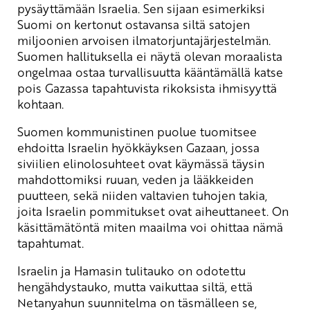
pysäyttämään Israelia. Sen sijaan esimerkiksi
Suomi on kertonut ostavansa siltä satojen
miljoonien arvoisen ilmatorjuntajärjestelmän.
Suomen hallituksella ei näytä olevan moraalista
ongelmaa ostaa turvallisuutta kääntämällä katse
pois Gazassa tapahtuvista rikoksista ihmisyyttä
kohtaan.
Suomen kommunistinen puolue tuomitsee
ehdoitta Israelin hyökkäyksen Gazaan, jossa
siviilien elinolosuhteet ovat käymässä täysin
mahdottomiksi ruuan, veden ja lääkkeiden
puutteen, sekä niiden valtavien tuhojen takia,
joita Israelin pommitukset ovat aiheuttaneet. On
käsittämätöntä miten maailma voi ohittaa nämä
tapahtumat.
Israelin ja Hamasin tulitauko on odotettu
hengähdystauko, mutta vaikuttaa siltä, että
Netanyahun suunnitelma on täsmälleen se,