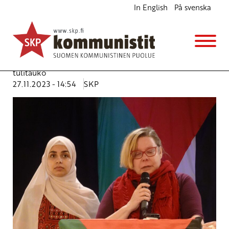
In English
På svenska
Palestiinalaiset eivät ole yksin, ihmiset ovat
heidän puolellaan
Ajankohtaista
Avainsanat:
Gaza
,
Israel
,
pakolaiset
,
Palestiina
,
sotarikos
,
tulitauko
27.11.2023 - 14:54
SKP