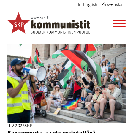
In English
På svenska
Avainsana
Gaza
11.9.2025
SKP
Kansanmurha ja sota pysäytettävä