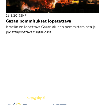
26.3.2019
SKP
Gazan pommitukset lopetettava
Israelin on lopettava Gazan alueen pommittaminen ja
pidättäydyttävä tulitauossa.
Yhteystiedot
SKP:n toimisto
Osoite: Viljatie 4 B 3. kerros, 00700 Helsinki
Puh: 045 7834 1346
Sähköposti:
skp
@skp.fi