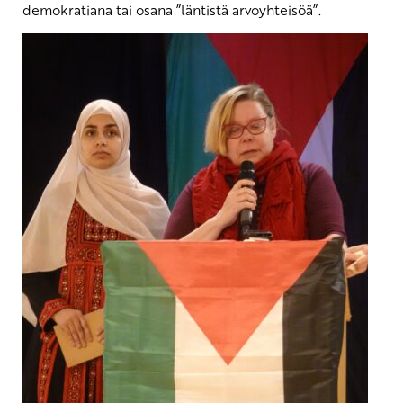
demokratiana tai osana ”läntistä arvoyhteisöä”.