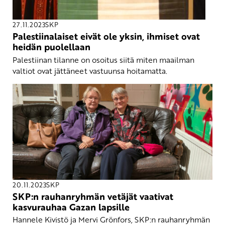
27.11.2023
SKP
Palestiinalaiset eivät ole yksin, ihmiset ovat
heidän puolellaan
Palestiinan tilanne on osoitus siitä miten maailman
valtiot ovat jättäneet vastuunsa hoitamatta.
20.11.2023
SKP
SKP:n rauhanryhmän vetäjät vaativat
kasvurauhaa Gazan lapsille
Hannele Kivistö ja Mervi Grönfors, SKP:n rauhanryhmän