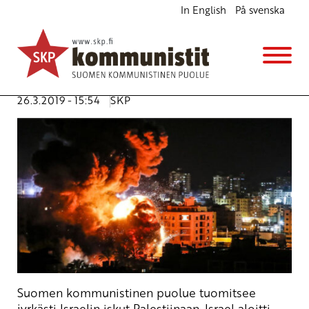
In English
På svenska
Gazan pommitukset lopetettava
Ajankohtaista
Kannanotot
Avainsanat:
1967 rajat
,
Gaza
,
Israel
,
Palestiina
,
pommitus
,
rauha
26.3.2019 - 15:54
SKP
Suomen kommunistinen puolue tuomitsee
jyrkästi Israelin iskut Palestiinaan. Israel aloitti