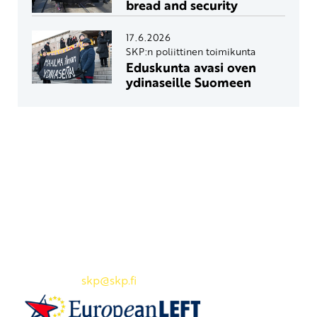
bread and security
17.6.2026
SKP:n poliittinen toimikunta
Eduskunta avasi oven
ydinaseille Suomeen
Yhteystiedot
SKP:n toimisto
Osoite: Viljatie 4 B 3. kerros, 00700 Helsinki
Puh: 045 7834 1346
Sähköposti:
skp
@skp.fi