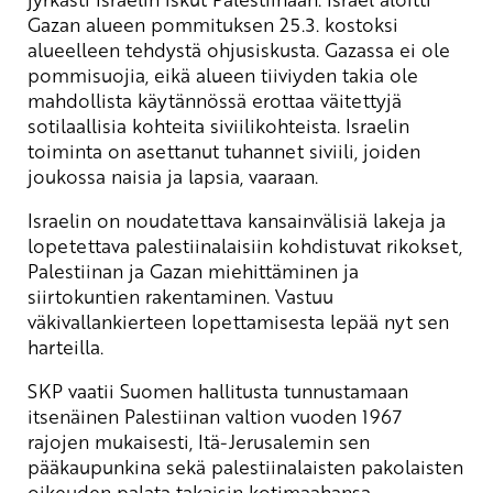
Gazan alueen pommituksen 25.3. kostoksi
alueelleen tehdystä ohjusiskusta. Gazassa ei ole
pommisuojia, eikä alueen tiiviyden takia ole
mahdollista käytännössä erottaa väitettyjä
sotilaallisia kohteita siviilikohteista. Israelin
toiminta on asettanut tuhannet siviili, joiden
joukossa naisia ja lapsia, vaaraan.
Israelin on noudatettava kansainvälisiä lakeja ja
lopetettava palestiinalaisiin kohdistuvat rikokset,
Palestiinan ja Gazan miehittäminen ja
siirtokuntien rakentaminen. Vastuu
väkivallankierteen lopettamisesta lepää nyt sen
harteilla.
SKP vaatii Suomen hallitusta tunnustamaan
itsenäinen Palestiinan valtion vuoden 1967
rajojen mukaisesti, Itä-Jerusalemin sen
pääkaupunkina sekä palestiinalaisten pakolaisten
oikeuden palata takaisin kotimaahansa