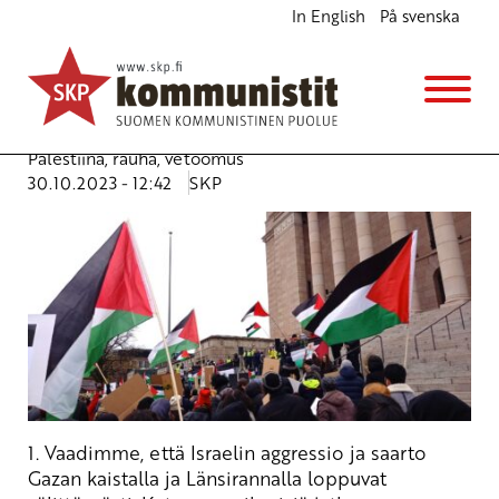
In English
På svenska
Maailman kommunistiset ja työväenpuolueet
Palestiinan puolella
Ajankohtaista
Kannanotot
Avainsanat:
Gaza
,
Israel
,
kommunistit
,
mielenosoitus
,
Palestiina
,
rauha
,
vetoomus
30.10.2023 - 12:42
SKP
1. Vaadimme, että Israelin aggressio ja saarto
Gazan kaistalla ja Länsirannalla loppuvat