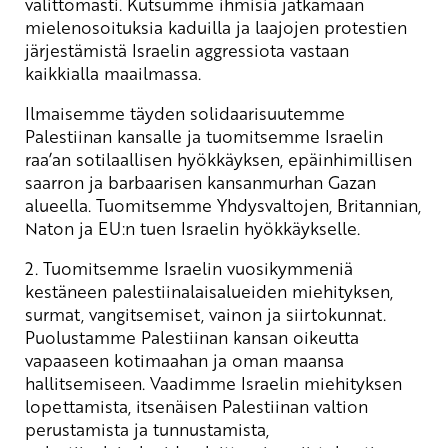
välittömästi. Kutsumme ihmisiä jatkamaan
mielenosoituksia kaduilla ja laajojen protestien
järjestämistä Israelin aggressiota vastaan
kaikkialla maailmassa.
Ilmaisemme täyden solidaarisuutemme
Palestiinan kansalle ja tuomitsemme Israelin
raa’an sotilaallisen hyökkäyksen, epäinhimillisen
saarron ja barbaarisen kansanmurhan Gazan
alueella. Tuomitsemme Yhdysvaltojen, Britannian,
Naton ja EU:n tuen Israelin hyökkäykselle.
2. Tuomitsemme Israelin vuosikymmeniä
kestäneen palestiinalaisalueiden miehityksen,
surmat, vangitsemiset, vainon ja siirtokunnat.
Puolustamme Palestiinan kansan oikeutta
vapaaseen kotimaahan ja oman maansa
hallitsemiseen. Vaadimme Israelin miehityksen
lopettamista, itsenäisen Palestiinan valtion
perustamista ja tunnustamista,