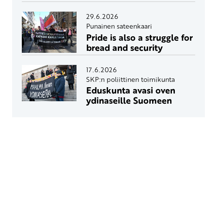
29.6.2026
Punainen sateenkaari
Pride is also a struggle for
bread and security
17.6.2026
SKP:n poliittinen toimikunta
Eduskunta avasi oven
ydinaseille Suomeen
Yhteystiedot
SKP:n toimisto
Osoite: Viljatie 4 B 3. kerros, 00700 Helsinki
Puh: 045 7834 1346