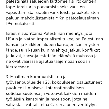
palestiinalaisalueiden laittomien siirtokuntien
lopettamista ja purkamista sekä vankien
vapauttamista Israelin vankiloista ja pakolaisten
paluun mahdollistamista YK:n päätöslauselman
194 mukaisesti.
Israelin suorittama Palestiinan miehitys, jota
USA:n ja Naton imperialismi tukee, on Palestiinan
kansan ja kaikkien alueen kansojen kärsimysten
lähde. Niin kauan kuin miehitys jatkuu, konfliktit
jatkuvat, kansoja estetään elämästä rauhassa ja
ne ovat vaarassa ajautua laajempaan sodan
kierteeseen.
3. Maailman kommunististen ja
työväenpuolueiden 23. kokoukseen osallistuneet
puolueet ilmaisevat internationalistisen
solidaarisuutensa ja vetoavat kaikkien maiden
työläisiin, kansoihin ja nuorisoon, jotta ne
vahvistaisivat taistelua Gazan alueen verilöylyn