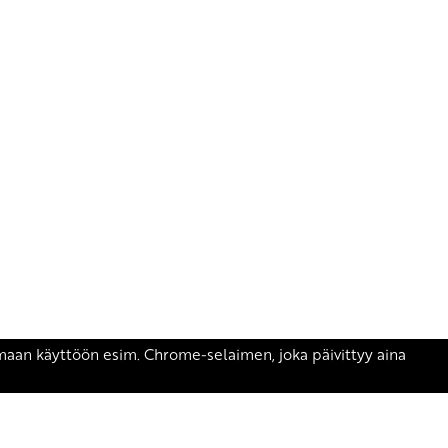
äsen.