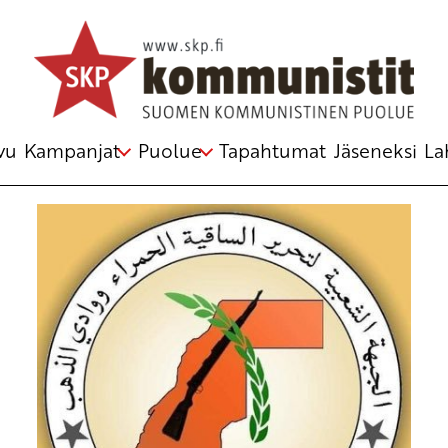
Avainsana
tulitauko
vu
Kampanjat
Puolue
Tapahtumat
Jäseneksi
La