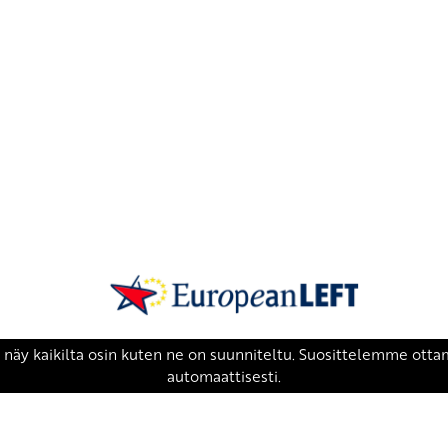
SKP on Euroopan Vasemmistopuolueen j
european-left.org
european-left.org/manifesto/