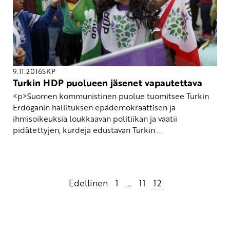
9.11.2016
SKP
Turkin HDP puolueen jäsenet vapautettava
<p>Suomen kommunistinen puolue tuomitsee Turkin
Erdoganin hallituksen epädemokraattisen ja
ihmisoikeuksia loukkaavan politiikan ja vaatii
pidätettyjen, kurdeja edustavan Turkin ...
Artikkelien
Edellinen
1
…
11
12
sivutus