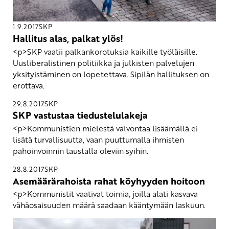
1.9.2017
SKP
Hallitus alas, palkat ylös!
<p>SKP vaatii palkankorotuksia kaikille työläisille.
Uusliberalistinen politiikka ja julkisten palvelujen
yksityistäminen on lopetettava. Sipilän hallituksen on
erottava.
29.8.2017
SKP
SKP vastustaa tiedustelulakeja
<p>Kommunistien mielestä valvontaa lisäämällä ei
lisätä turvallisuutta, vaan puuttumalla ihmisten
pahoinvoinnin taustalla oleviin syihin.
28.8.2017
SKP
Asemäärärahoista rahat köyhyyden hoitoon
<p>Kommunistit vaativat toimia, joilla alati kasvava
vähäosaisuuden määrä saadaan kääntymään laskuun.