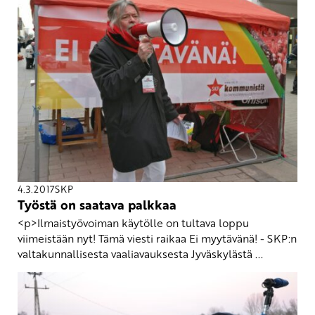
4.3.2017
SKP
Työstä on saatava palkkaa
<p>Ilmaistyövoiman käytölle on tultava loppu
viimeistään nyt! Tämä viesti raikaa Ei myytävänä! - SKP:n
valtakunnallisesta vaaliavauksesta Jyväskylästä ...