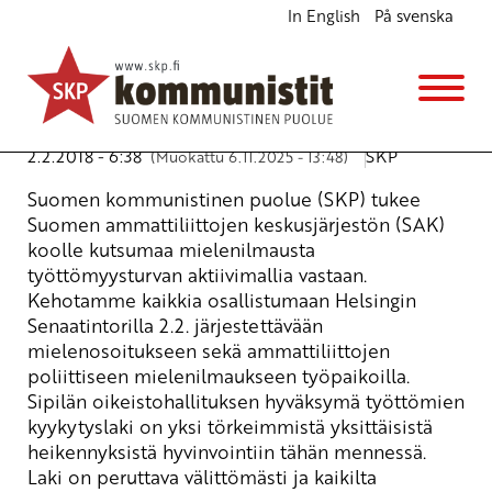
In English
På svenska
SKP tukee SAK:n aktiivimallia vastustavaa
mielenosoitusta
Kannanotot
Avainsanat:
äänityöttömälle
,
mielenosoitus
,
SAK
2.2.2018 - 6:38
SKP
(Muokattu 6.11.2025 - 13:48)
Suomen kommunistinen puolue (SKP) tukee
Suomen ammattiliittojen keskusjärjestön (SAK)
koolle kutsumaa mielenilmausta
työttömyysturvan aktiivimallia vastaan.
Kehotamme kaikkia osallistumaan Helsingin
Senaatintorilla 2.2. järjestettävään
mielenosoitukseen sekä ammattiliittojen
poliittiseen mielenilmaukseen työpaikoilla.
Sipilän oikeistohallituksen hyväksymä työttömien
kyykytyslaki on yksi törkeimmistä yksittäisistä
heikennyksistä hyvinvointiin tähän mennessä.
Laki on peruttava välittömästi ja kaikilta