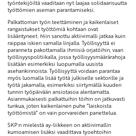
työntekijöiltä vaaditaan nyt laajaa solidaarisuutta
työttömien aseman parantamiseksi.
Palkattoman työn teettäminen ja kaikenlaiset
rangaistukset työttömiä kohtaan ovat
lisääntyneet. Niin sanottu aktiivimalli jatkaa kuin
raippaa iskien samalla linjalla. Työllisyyttä ei
paranneta pakottamalla ihmisiä orjatöihin, vaan
työllisyyspolitiikalla, jossa työllisyysmäärärahoja
lisätään esimerkiksi luopumalla uusista
asehankinnoista. Työllisyyttä voidaan parantaa
myös luomalla lisää työtä julkiselle sektorille ja
työtä jakamalla, esimerkiksi siirtymällä kuuden
tunnin työpäivään ansiotasoa alentamatta.
Asianmukaisesti palkattuihin töihin on jatkuvasti
tunkua, joten kaikenlainen puhe ”laiskoista
työttömistä” on vain porvareiden panettelua.
SKP:n mielestä ay-liikkeen on aktiivimallin
kumoamisen lisäksi vaadittava tyoehtoihin