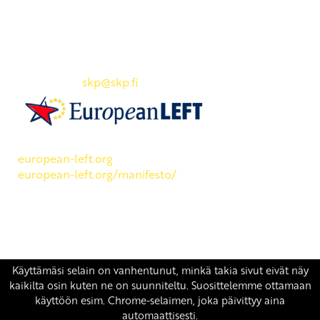
Yhteystiedot
SKP:n toimisto
Osoite: Viljatie 4 B 3. kerros, 00700 Helsinki
Puh: 045 7834 1346
Sähköposti:
skp
@skp.fi
SKP on Euroopan Vasemmistopuolueen jäsen.
european-left.org
european-left.org/manifesto/
Copyright 2026 © SKP
|
Tietosuojaseloste