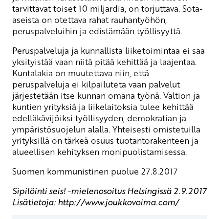
tarvittavat toiset 10 miljardia, on torjuttava. Sota-
aseista on otettava rahat rauhantyöhön,
peruspalveluihin ja edistämään työllisyyttä.
Peruspalveluja ja kunnallista liiketoimintaa ei saa
yksityistää vaan niitä pitää kehittää ja laajentaa.
Kuntalakia on muutettava niin, että
peruspalveluja ei kilpailuteta vaan palvelut
järjestetään itse kunnan omana työnä. Valtion ja
kuntien yrityksiä ja liikelaitoksia tulee kehittää
edelläkävijöiksi työllisyyden, demokratian ja
ympäristösuojelun alalla. Yhteisesti omistetuilla
yrityksillä on tärkeä osuus tuotantorakenteen ja
alueellisen kehityksen monipuolistamisessa.
Suomen kommunistinen puolue 27.8.2017
Sipilöinti seis! -mielenosoitus Helsingissä 2.9.2017
Lisätietoja: http://www.joukkovoima.com/