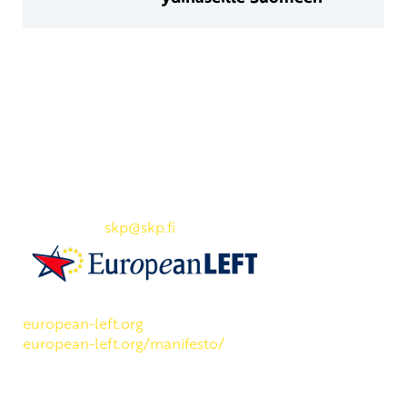
Yhteystiedot
SKP:n toimisto
Osoite: Viljatie 4 B 3. kerros, 00700 Helsinki
Puh: 045 7834 1346
Sähköposti:
skp
@skp.fi
SKP on Euroopan Vasemmistopuolueen jäsen.
european-left.org
european-left.org/manifesto/