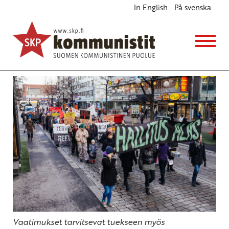
In English
På svenska
Hallitus alas, palkat ylös!
Kannanotot
Avainsanat:
ay-liike
,
hallitus
,
joukkovoima
1.9.2017 - 14:02
SKP
Vaatimukset tarvitsevat tuekseen myös