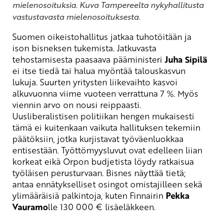
mielenosoituksia. Kuva Tampereelta nykyhallitusta
vastustavasta mielenosoituksesta.
Suomen oikeistohallitus jatkaa tuhotöitään ja
ison bisneksen tukemista. Jatkuvasta
tehostamisesta paasaava pääministeri
Juha
Sipilä
ei itse tiedä tai halua myöntää talouskasvun
lukuja. Suurten yritysten liikevaihto kasvoi
alkuvuonna viime vuoteen verrattuna 7 %. Myös
viennin arvo on nousi reippaasti.
Uusliberalistisen politiikan hengen mukaisesti
tämä ei kuitenkaan vaikuta hallituksen tekemiin
päätöksiin, jotka kurjistavat työväenluokkaa
entisestään. Työttömyysluvut ovat edelleen liian
korkeat eikä Orpon budjetista löydy ratkaisua
työläisen perusturvaan. Bisnes näyttää tietä;
antaa ennätykselliset osingot omistajilleen sekä
ylimääräisiä palkintoja, kuten Finnairin
Pekka
Vauramo
lle 130 000 € lisäeläkkeen.