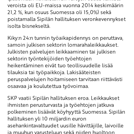
veroista oli EU-maissa vuonna 2014 keskimäärin
21,2 %, kun osuus Suomessa oli 15,0%) sekä
poistamalla Sipilän hallituksen veronkevennykset
isolta bisnekseltä.
Kiky:n 24:n tunnin työaikapidennys on peruttava,
samoin julkisen sektorin lomarahaleikkaukset.
Julkisten palvelujen leikkaaminen tai julkisen
sektorin työntekijöiden työehtojen
heikentäminen eivät tuo teollisuudelle lisää
tilauksia tai työpaikkoja. Lakisääteisten
peruspalvelujen hoitamiseen tarvitaan riittävästi
osaavaa ja koulutettua työvoimaa.
SKP vaatii Sipilän hallituksen eroa. Leikkaukset
ihmisten perusturvasta ja työehtojen jatkuva
polkeminen lisäävät köyhyyttä Suomessa. Sipilän
hallituksen yli 10 miljardin euron
asehankintavaltuudet uusille hävittäjille, laivoille
ja muuhun varusteluun sekä niiden huoltoon