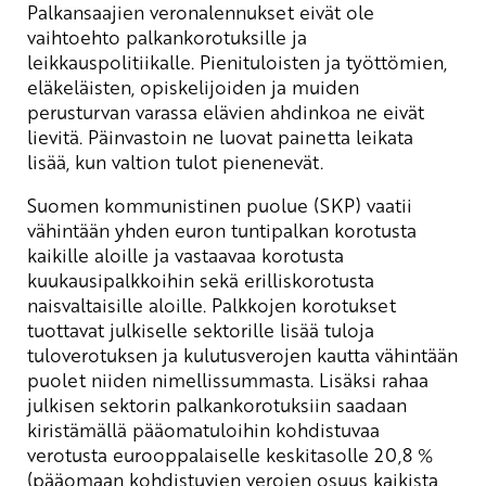
Palkansaajien veronalennukset eivät ole
vaihtoehto palkankorotuksille ja
leikkauspolitiikalle. Pienituloisten ja työttömien,
eläkeläisten, opiskelijoiden ja muiden
perusturvan varassa elävien ahdinkoa ne eivät
lievitä. Päinvastoin ne luovat painetta leikata
lisää, kun valtion tulot pienenevät.
Suomen kommunistinen puolue (SKP) vaatii
vähintään yhden euron tuntipalkan korotusta
kaikille aloille ja vastaavaa korotusta
kuukausipalkkoihin sekä erilliskorotusta
naisvaltaisille aloille. Palkkojen korotukset
tuottavat julkiselle sektorille lisää tuloja
tuloverotuksen ja kulutusverojen kautta vähintään
puolet niiden nimellissummasta. Lisäksi rahaa
julkisen sektorin palkankorotuksiin saadaan
kiristämällä pääomatuloihin kohdistuvaa
verotusta eurooppalaiselle keskitasolle 20,8 %
(pääomaan kohdistuvien verojen osuus kaikista