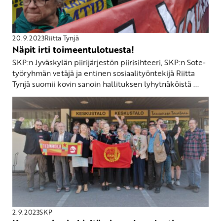
20.9.2023
Riitta Tynjä
Näpit irti toimeentulotuesta!
SKP:n Jyväskylän piirijärjestön piirisihteeri, SKP:n Sote-
työryhmän vetäjä ja entinen sosiaalityöntekijä Riitta
Tynjä suomii kovin sanoin hallituksen lyhytnäköistä ...
2.9.2023
SKP