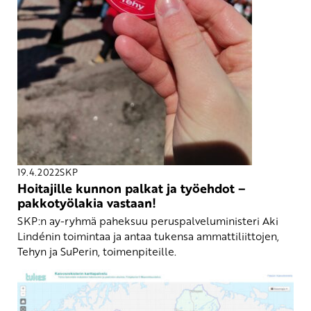
19.4.2022
SKP
Hoitajille kunnon palkat ja työehdot –
pakkotyölakia vastaan!
SKP:n ay-ryhmä paheksuu peruspalveluministeri Aki
Lindénin toimintaa ja antaa tukensa ammattiliittojen,
Tehyn ja SuPerin, toimenpiteille.