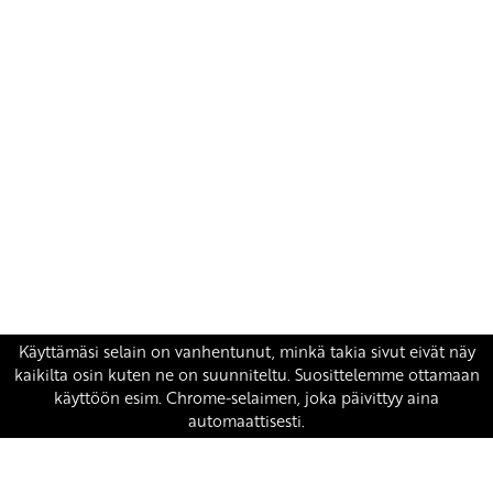
Yhteystiedot
SKP:n toimisto
Osoite: Viljatie 4 B 3. kerros, 00700 Helsinki
Puh: 045 7834 1346
Sähköposti:
skp
@skp.fi
SKP on Euroopan Vasemmistopuolueen jäsen.
european-left.org