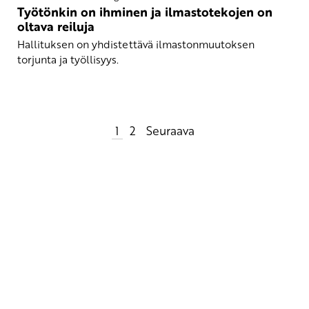
Työtönkin on ihminen ja ilmastotekojen on
oltava reiluja
Hallituksen on yhdistettävä ilmastonmuutoksen
torjunta ja työllisyys.
Artikkelien
1
2
Seuraava
sivutus