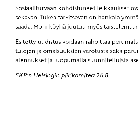
Sosiaaliturvaan kohdistuneet leikkaukset ov
sekavan. Tukea tarvitsevan on hankala ymmärtä
saada. Moni köyhä joutuu myös taistelemaan 
Esitetty uudistus voidaan rahoittaa perumall
tulojen ja omaisuuksien verotusta sekä per
alennukset ja luopumalla suunnitelluista as
SKP:n Helsingin piirikomitea 26.8.
Yhteystiedot