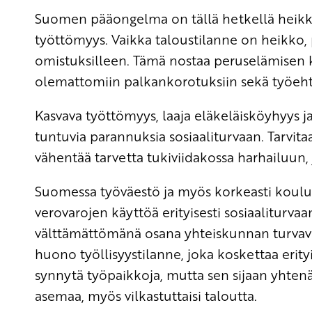
Suomen pääongelma on tällä hetkellä heikko
työttömyys. Vaikka taloustilanne on heikko, 
omistuksilleen. Tämä nostaa peruselämisen ka
olemattomiin palkankorotuksiin sekä työeht
Kasvava työttömyys, laaja eläkeläisköyhyys j
tuntuvia parannuksia sosiaaliturvaan. Tarvit
vähentää tarvetta tukiviidakossa harhailuun,
Suomessa työväestö ja myös korkeasti koulut
verovarojen käyttöä erityisesti sosiaalitur
välttämättömänä osana yhteiskunnan turvav
huono työllisyystilanne, joka koskettaa erityi
synnytä työpaikkoja, mutta sen sijaan yhtenä
asemaa, myös vilkastuttaisi taloutta.