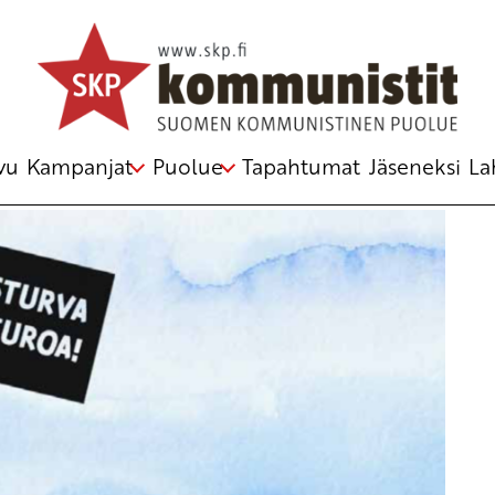
ta
tiikka
,
nuoret
,
Orpo
,
Purra
,
sosiaaliturva
,
työllisyys
vu
Kampanjat
Puolue
Tapahtumat
Jäseneksi
La