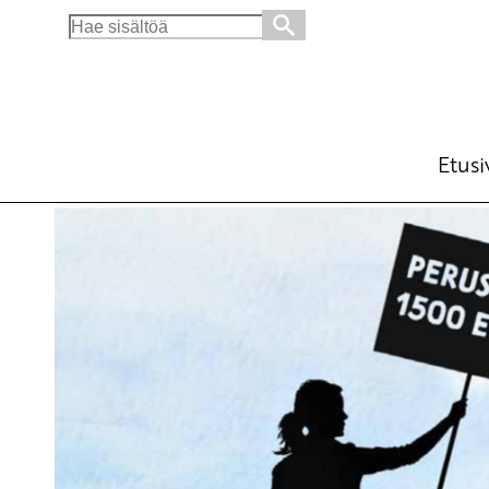
Search
for:
Miljardin leikkaukset ovat täysin väärä suun
Ajankohtaista
Kannanotot
Avainsanat:
1200 perusturva
,
hallitus
,
leikkauspoli
Etusi
28.8.2025 - 10:50
SKP