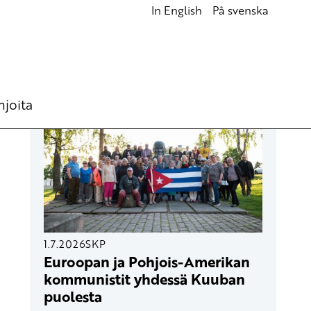
In English
På svenska
UUSIMMAT ARTIKKELIT
hjoita
1.7.2026
SKP
Euroopan ja Pohjois-Amerikan
kommunistit yhdessä Kuuban
puolesta