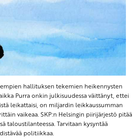
o aiempien hallituksen tekemien heikennysten
Vaikka Purra onkin julkisuudessa väittänyt, ettei
eistä leikattaisi, on miljardin leikkaussumman
äin vaikeaa. SKP:n Helsingin piirijärjestö pitää
sä taloustilanteessa. Tarvitaan kysyntää
distävää politiikkaa.