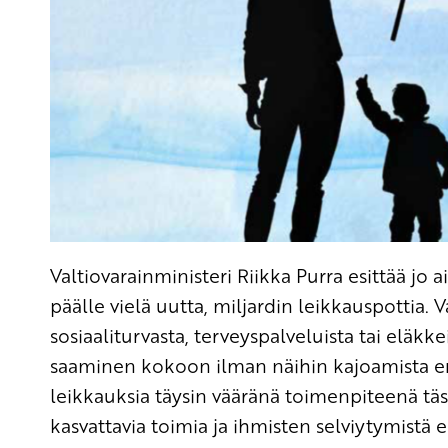
Valtiovarainministeri Riikka Purra esittää j
päälle vielä uutta, miljardin leikkauspottia. 
sosiaaliturvasta, terveyspalveluista tai eläkk
saaminen kokoon ilman näihin kajoamista eritt
leikkauksia täysin vääränä toimenpiteenä täs
kasvattavia toimia ja ihmisten selviytymistä e