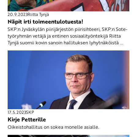
20.9.2023
Riitta Tynjä
Näpit irti toimeentulotuesta!
SKP:n Jyväskylän piirijärjestön piirisihteeri, SKP:n Sote-
työryhmän vetäjä ja entinen sosiaalityöntekijä Riitta
Tynjä suomii kovin sanoin hallituksen lyhytnäköistä ...
17.5.2023
SKP
Kirje Petterille
Oikeistohallitus on sokea monelle asialle.