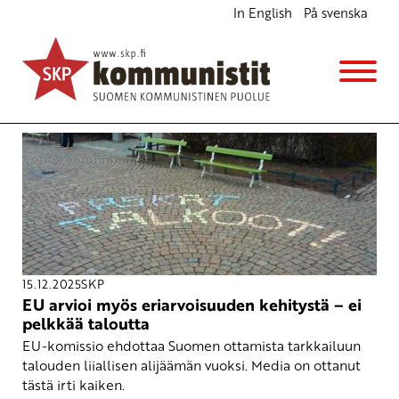
In English
På svenska
Avainsana
sosiaaliturva
15.12.2025
SKP
EU arvioi myös eriarvoisuuden kehitystä – ei
pelkkää taloutta
EU-komissio ehdottaa Suomen ottamista tarkkailuun
talouden liiallisen alijäämän vuoksi. Media on ottanut
tästä irti kaiken.