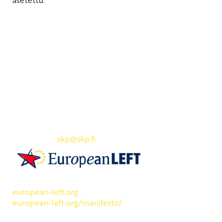
asetettu.
Yhteystiedot
SKP:n toimisto
Osoite: Viljatie 4 B 3. kerros, 00700 Helsinki
Puh: 045 7834 1346
Sähköposti:
skp
@skp.fi
SKP on Euroopan Vasemmistopuolueen jäsen.
european-left.org
european-left.org/manifesto/