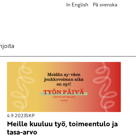
In English
På svenska
hjoita
4.9.2023
SKP
Meille kuuluu työ, toimeentulo ja
tasa-arvo