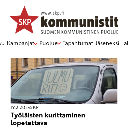
Avainsana
joukkovoima
vu
Kampanjat
Puolue
Tapahtumat
Jäseneksi
La
19.2.2024
SKP
Työläisten kurittaminen
lopetettava