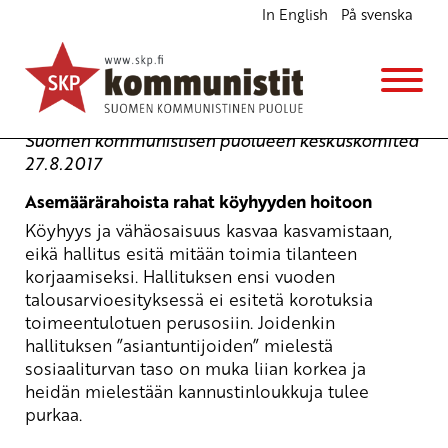
In English
På svenska
Asemäärärahoista rahat köyhyyden hoitoon
Kannanotot
28.8.2017 - 12:25
SKP
Suomen kommunistisen puolueen keskuskomitea
27.8.2017
Asemäärärahoista rahat köyhyyden hoitoon
Köyhyys ja vähäosaisuus kasvaa kasvamistaan,
eikä hallitus esitä mitään toimia tilanteen
korjaamiseksi. Hallituksen ensi vuoden
talousarvioesityksessä ei esitetä korotuksia
toimeentulotuen perusosiin. Joidenkin
hallituksen ”asiantuntijoiden” mielestä
sosiaaliturvan taso on muka liian korkea ja
heidän mielestään kannustinloukkuja tulee
purkaa.