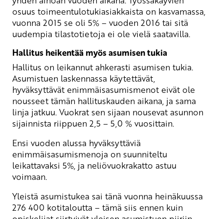
yhden ainoan vuoden aikana. Työssäkäyvien
osuus toimeentulotukiasiakkaista on kasvamassa,
vuonna 2015 se oli 5% – vuoden 2016 tai sitä
uudempia tilastotietoja ei ole vielä saatavilla.
Hallitus heikentää myös asumisen tukia
Hallitus on leikannut ahkerasti asumisen tukia.
Asumistuen laskennassa käytettävät,
hyväksyttävät enimmäisasumismenot eivät ole
nousseet tämän hallituskauden aikana, ja sama
linja jatkuu. Vuokrat sen sijaan nousevat asunnon
sijainnista riippuen 2,5 – 5,0 % vuosittain.
Ensi vuoden alussa hyväksyttäviä
enimmäisasumismenoja on suunniteltu
leikattavaksi 5%, ja neliövuokrakatto astuu
voimaan.
Yleistä asumistukea sai tänä vuonna heinäkuussa
276 400 kotitaloutta – tämä siis ennen kuin
opiskelijat siirtyivät yleisen asumistuen piiriin.