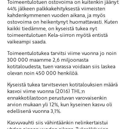
Toimeentulotuen ostovoima on kuitenkin jäänyt
44% jälkeen palkkakehityksestä viimeisten
kahdenkymmenen vuoden aikana, ja myös
ostovoima on heikentynyt huomattavasti. Kuten
kaikki tiedämme, on kyseistä tukea nyt
toimeentulotuen Kela-siirron myötä entistä
vaikeampi saada.
Toimeentulotukea tarvitsi viime vuonna jo noin
300 000 maamme 2,6 miljoonasta
kotitaloudesta, tuen varassa voidaan siis laskea
olevan noin 450 000 henkilöä.
Kyseistä tukea tarvitsevien kotitalouksien määrä
kasvoi viime vuonna (2016) THL:n
ennakkotilastoon perustuvan varovaisenkin
arvion mukaan yli 12%, kun kyseinen kasvu oli
edellisenä vuonna 3,1%.
Kasvuvauhti siis vähintäänkin nelinkertaistui