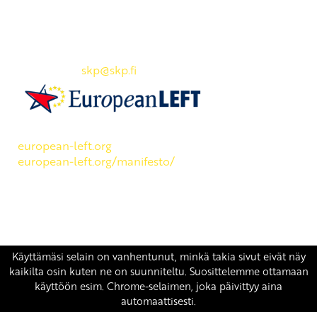
Yhteystiedot
SKP:n toimisto
Osoite: Viljatie 4 B 3. kerros, 00700 Helsinki
Puh: 045 7834 1346
Sähköposti:
skp
@skp.fi
SKP on Euroopan Vasemmistopuolueen jäsen.
european-left.org
european-left.org/manifesto/
Copyright 2026 © SKP
|
Tietosuojaseloste