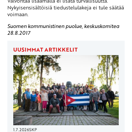
Valvontaa lisäämällä ei lisätä turvallisuutta.
Nykyisensisältöisiä tiedustelulakeja ei tule säätää
voimaan.
Suomen kommunistinen puolue, keskuskomitea
28.8.2017
UUSIMMAT ARTIKKELIT
1.7.2026
SKP