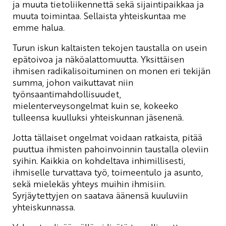
ja muuta tietoliikennettä sekä sijaintipaikkaa ja
muuta toimintaa. Sellaista yhteiskuntaa me
emme halua.
Turun iskun kaltaisten tekojen taustalla on usein
epätoivoa ja näköalattomuutta. Yksittäisen
ihmisen radikalisoituminen on monen eri tekijän
summa, johon vaikuttavat niin
työnsaantimahdollisuudet,
mielenterveysongelmat kuin se, kokeeko
tulleensa kuulluksi yhteiskunnan jäsenenä.
Jotta tällaiset ongelmat voidaan ratkaista, pitää
puuttua ihmisten pahoinvoinnin taustalla oleviin
syihin. Kaikkia on kohdeltava inhimillisesti,
ihmiselle turvattava työ, toimeentulo ja asunto,
sekä mielekäs yhteys muihin ihmisiin.
Syrjäytettyjen on saatava äänensä kuuluviin
yhteiskunnassa.