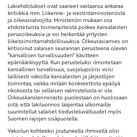
Lakiehdotukset ovat saaneet vastaansa ankaraa
kritiikkiä mm. Liikenne- ja viestintäministeriöstä
ja oikeusvalvojilta. Ministeriön mukaan osa
ehdotetuista toimenpiteistä polkee kansalaisten
perusoikeuksia ja voi heikentää yritysten
liiketoimintamahdollisuuksia. Oikeusasiamies on
kritisoinut salaisen seurannan perusteena olevan
”kansallisen turvallisuuden” käsitteen
epämääräisyyttä. Kun perusteluksi ilmoitetaan
kansallinen turvallisuus, suojelupoliisi voisi
laillisesti vakoilla kansalaisten ja järjestöjen
toimintaa, vaikka mitään konkreettista epäilyä
rikoksesta tai sellaisen valmistelusta ei ole.
Oikeuskanslerinvirasto puolestaan on huolissaan
siitä, että lakiluonnos laajentaa ulkomaille
suunnitellut salaiset tiedusteluvaltuudet myös
Suomen rajojen sisäpuolelle.
Vakoilun kohteeksi joutuneella ihmisellä olisi