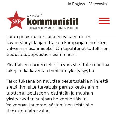
In English
På svenska
SKP vastustaa tiedustelulakeja
Kannanotot
Avainsanat:
tiedustelulaki
29.8.2017 - 13:42
SKP
Turun puukotusten jälkeen valtaeliitti on
käynnistänyt laajamittaisen kampanjan ihmisten
valvonnan lisäämiseksi. On tapahtunut todellinen
tiedustelupopulistien esiinmarssi.
Yksittäisen nuoren tekojen vuoksi ei tule muuttaa
lakeja eikä kaventaa ihmisten yksityisyyttä.
Tarkoituksena on muuttaa perustuslakia niin, että
siellä ihmisille turvattuja perusoikeuksia mm.
luottamukselliseen viestintään ja muuhun
yksityisyyden suojaan heikennettäisiin.
Valvonnan tarkempi säätäminen tehtäisiin
tiedustelulain avulla.