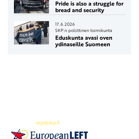
Pride is also a struggle for
bread and security
17.6.2026
SKP:n poliittinen toimikunta
Eduskunta avasi oven
ydinaseille Suomeen
Yhteystiedot
SKP:n toimisto
Osoite: Viljatie 4 B 3. kerros, 00700 Helsinki
Puh: 045 7834 1346
Sähköposti:
skp
@skp.fi