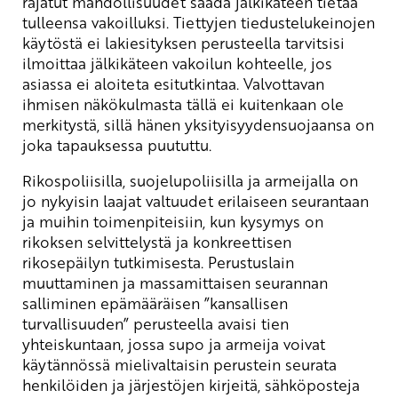
rajatut mahdollisuudet saada jälkikäteen tietää
tulleensa vakoilluksi. Tiettyjen tiedustelukeinojen
käytöstä ei lakiesityksen perusteella tarvitsisi
ilmoittaa jälkikäteen vakoilun kohteelle, jos
asiassa ei aloiteta esitutkintaa. Valvottavan
ihmisen näkökulmasta tällä ei kuitenkaan ole
merkitystä, sillä hänen yksityisyydensuojaansa on
joka tapauksessa puututtu.
Rikospoliisilla, suojelupoliisilla ja armeijalla on
jo nykyisin laajat valtuudet erilaiseen seurantaan
ja muihin toimenpiteisiin, kun kysymys on
rikoksen selvittelystä ja konkreettisen
rikosepäilyn tutkimisesta. Perustuslain
muuttaminen ja massamittaisen seurannan
salliminen epämääräisen ”kansallisen
turvallisuuden” perusteella avaisi tien
yhteiskuntaan, jossa supo ja armeija voivat
käytännössä mielivaltaisin perustein seurata
henkilöiden ja järjestöjen kirjeitä, sähköposteja