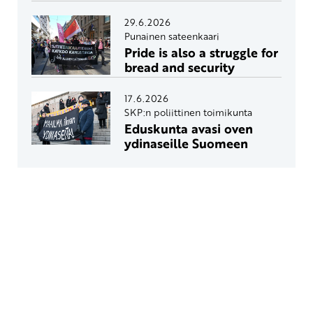
29.6.2026
Punainen sateenkaari
Pride is also a struggle for
bread and security
17.6.2026
SKP:n poliittinen toimikunta
Eduskunta avasi oven
ydinaseille Suomeen
Yhteystiedot
SKP:n toimisto
Osoite: Viljatie 4 B 3. kerros, 00700 Helsinki
Puh: 045 7834 1346