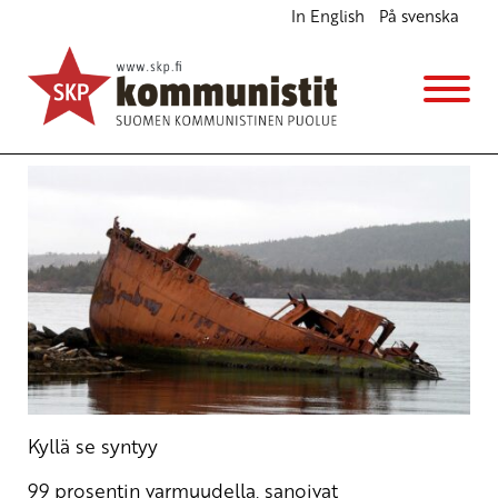
In English
På svenska
Orpon hallitus maalla ja merellä
Blogi
Avainsanat:
Essayah
,
hallitus
,
Orpo
,
politiikka
,
runo
31.8.2023 - 16:23
Kyllä se syntyy
99 prosentin varmuudella, sanoivat