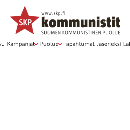
Avainsana
runo
vu
Kampanjat
Puolue
Tapahtumat
Jäseneksi
La