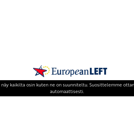
SKP on Euroopan Vasemmistopuolueen j
european-left.org
european-left.org/manifesto/
Copyright 2026 © SKP
|
Tietosuojaseloste