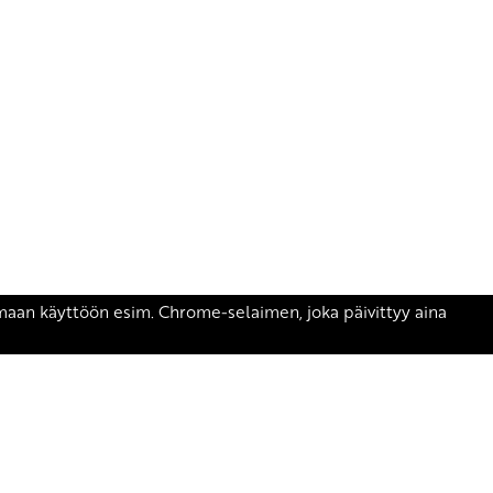
äsen.