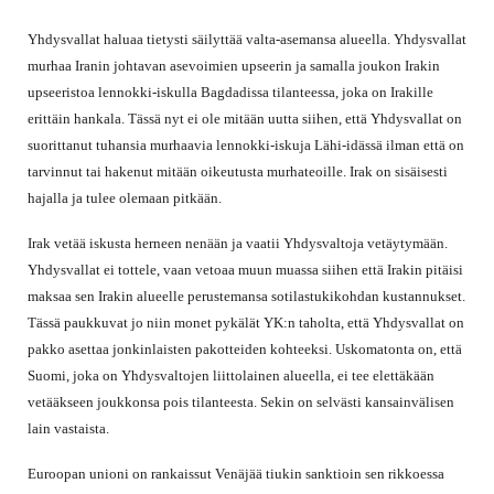
Yhdysvallat haluaa tietysti säilyttää valta-asemansa alueella. Yhdysvallat
murhaa Iranin johtavan asevoimien upseerin ja samalla joukon Irakin
upseeristoa lennokki-iskulla Bagdadissa tilanteessa, joka on Irakille
erittäin hankala. Tässä nyt ei ole mitään uutta siihen, että Yhdysvallat on
suorittanut tuhansia murhaavia lennokki-iskuja Lähi-idässä ilman että on
tarvinnut tai hakenut mitään oikeutusta murhateoille. Irak on sisäisesti
hajalla ja tulee olemaan pitkään.
Irak vetää iskusta herneen nenään ja vaatii Yhdysvaltoja vetäytymään.
Yhdysvallat ei tottele, vaan vetoaa muun muassa siihen että Irakin pitäisi
maksaa sen Irakin alueelle perustemansa sotilastukikohdan kustannukset.
Tässä paukkuvat jo niin monet pykälät YK:n taholta, että Yhdysvallat on
pakko asettaa jonkinlaisten pakotteiden kohteeksi. Uskomatonta on, että
Suomi, joka on Yhdysvaltojen liittolainen alueella, ei tee elettäkään
vetääkseen joukkonsa pois tilanteesta. Sekin on selvästi kansainvälisen
lain vastaista.
Euroopan unioni on rankaissut Venäjää tiukin sanktioin sen rikkoessa