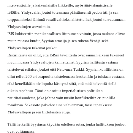
interventioille ja kaikenlaisille liikkeille, myös ääri-islamistiselle
ISISille. Yhdysvallat joutui toteamaan päästäneensä pedon irti, ja sen
torppaamiseksi lähinnä vasallivaltioksi alistettu Irak joutui turvautumaan
Yhdysvaltojen asevoimiin.
ISIS kukistettiin monikansallisen liittouman voimin, jossa mukana olivat
muun muassa kurdit, Syyrian armeija ja sen tukena Venäjä sekä
Yhdysvaltojen tukemat joukot.
Ristiriitaista on ollut, että ISISin tavoitteita ovat samaan aikaan tukeneet
muun muassa Yhdysvaltojen kannattamat, Syyrian hallitusta vastaan
taistelevat erilaiset joukot että Nato-maa Turkki. Syyrian konfliktissa on
ollut reilut 200 eri osapuolta taistelemassa keskenään ja toisiaan vastaan,
eikä kenelläkään ole lopulta käsitystä siitä, että mitä helvettiä siellä
oikein tapahtuu. Tämä on osoitus imperialistisen politiikan
ristiriitaisuudesta, joka johtaa vain uusiin konflikteihin eri puolilla
maailmaa. Sekasorto palvelee aina vahvemman, tässä tapauksessa
Yhdysvaltojen ja sen liittolaisten etuja.
Tällä hetkellä Syyriassa käydään edelleen sotaa, jonka hallituksen joukot
ovat voittamassa.