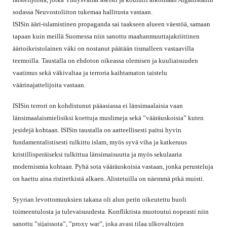
sodassa Neuvostoliiton tukemaa hallitusta vastaan.
ISISin ääri-islamistinen propaganda sai taakseen alueen väestöä, samaan
tapaan kuin meillä Suomessa niin sanottu maahanmuuttajakriittinen
äärioikeistolainen väki on nostanut päätään tismalleen vastaavilla
teemoilla. Taustalla on ehdoton oikeassa olemisen ja kuuliaisuuden
vaatimus sekä väkivaltaa ja terroria kaihtamaton taistelu
väärinajattelijoita vastaan.
ISISin terrori on kohdistunut pääasiassa ei länsimaalaisia vaan
länsimaalaismielisiksi koettuja muslimeja sekä ”vääräuskoisia” kuten
jesidejä kohtaan. ISISin taustalla on aatteellisesti paitsi hyvin
fundamentalistisesti tulkittu islam, myös syvä viha ja katkeruus
kristillisperäiseksi tulkittua länsimaisuutta ja myös sekulaaria
modernismia kohtaan. Pyhä sota vääräuskoisia vastaan, jonka perusteluja
on haettu aina ristiretkistä alkaen. Alistetuilla on näemmä ptkä muisti.
Syyrian levottomuuksien takana oli alun perin oikeutettu huoli
toimeentulosta ja tulevaisuudesta. Konfliktista muotoutui nopeasti niin
sanottu ”sijaissota”, ”proxy war”, joka avasi tilaa ulkovaltojen