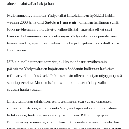
alueen mahtivallat Irak ja Iran.
Muistamme hyvin, miten Yhdysvallat liittolaisineen hyökkäsi Irakiin
Saddam Husseinin
vuonna 2003 ja hajoitti
johtaman hallinnon syillä,
jotka myöhemmin on todistettu valheellisiksi. Taustalla olivat sekä
kamppailu luonnonvaroista mutta myös Yhdysvaltojen imperialistinen
tavoite saada geopoliittista valtaa alueella ja horjuttaa arkkivihollisensa
Iranin asemaa.
ISISin nimellä tunnettu terroristijoukko muodostui myöhemmin
pääasiassa Yhdysvaltojen hajoittaman Saddamin hallinnon korkeista
militaarivirkamiehistä sekä Irakin sekaisin olleen armeijan nöyryytetyistä
sunniupseereista. Moni heistä oli saanut koulutusta Yhdysvalloilta
sodassa Irania vastaan.
Ei tarvita mitään salaliittoja sen toteamiseen, että vuosikymmenten
suurvaltapolitiikka, ennen muuta Yhdysvaltojen sekaantuminen alueen
kehitykseen, tuottivat, aseistivat ja kouluttivat ISIS-terrorijärjestön.
Kannattaa myös muistaa, että taleban-liike muodostui niistä mujahediin-
taistelijoista, jotka Yhdysvallat aseisti ja koulutti aikoinaan Afganistanin