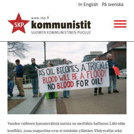
In English
På svenska
ISIS oli ja on
Blogi
Avainsanat:
Iran
,
ISIS
,
terrorismi
,
yhdysvallat
9.1.2020 - 18:58
Vuoden vaihteen kansainvälisiä uutisia on meilläkin hallinnut Lähi-idän
konflikti, jossa osapuolina ovat ei niinkään yllättäen Yhdysvallat sekä