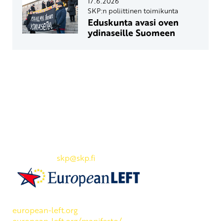
17.6.2026
SKP:n poliittinen toimikunta
Eduskunta avasi oven
ydinaseille Suomeen
Yhteystiedot
SKP:n toimisto
Osoite: Viljatie 4 B 3. kerros, 00700 Helsinki
Puh: 045 7834 1346
Sähköposti:
skp
@skp.fi
SKP on Euroopan Vasemmistopuolueen jäsen.
european-left.org
european-left.org/manifesto/