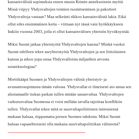
kansainvälisiä sopimuksia ennen muuta Krimin anneksoinnin myötä.
Missä viipyy Yhdysvaltojen toimien tuomitseminen ja pakotteet
Yhdysvaltoja vastaan? Maa selkeästi rikkoo kansainvälistä lakia. Eikä
ollut edes ensimmäinen kerta – viittaan nyt tässä vain hyökkäykseen
Irakiin vuonna 2003, jolla ei ollut kansainvälisen yhteisön hyväksyntää.
Miksi Suomi jatkaa yhteistyötä Yhdysvaltojen kanssa? Minkä vuoksi
Suomi edelleen tekee aseyhteistyötä Yhdysvaltojen ja sen liittolaisten
kanssa ja aikoo jopa ostaa Yhdysvalloista miljardien arvosta
sotateknologiaa?
Miettikääpä Suomen ja Yhdysvaltojen välistä yhteistyö- ja
avunantosopimusta tämän valossa. Yhdysvallat ei ilmeisesti aio antaa sen
alustamaalle tiukan paikan tullen mitään sananvaltaa. Yhdysvaltojen
vaikutusvaltaa Suomessa ei voisi millään tavalla rajoittaa konfliktin
tullen. Yhdysvallat tekee mitä se suurvaltapoliittisten intressiensä
mukaan haluaa, riippumatta pienen Suomen tahdosta. Miksi Suomi
haluaa vapaaehtoisesti olla mukana suurvaltapolitiikan välineenä?