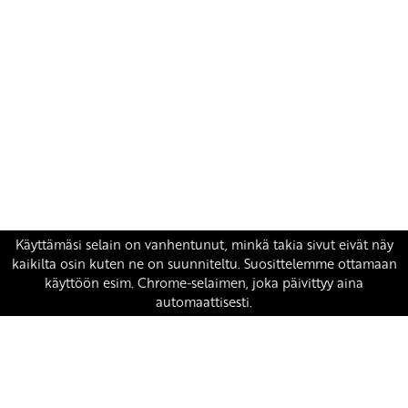
Yhteystiedot
SKP:n toimisto
Osoite: Viljatie 4 B 3. kerros, 00700 Helsinki
Puh: 045 7834 1346
Sähköposti:
skp
@skp.fi
SKP on Euroopan Vasemmistopuolueen jäsen.
european-left.org
european-left.org/manifesto/