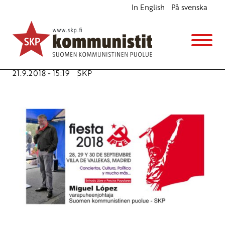
In English
På svenska
Äärioikeiston uhka Euroopassa
Ajankohtaista
Avainsanat:
äärioikeiston uhka
,
fasismi
,
Fiesta PC
,
Miguel
López
,
rasismi
21.9.2018 - 15:19
SKP