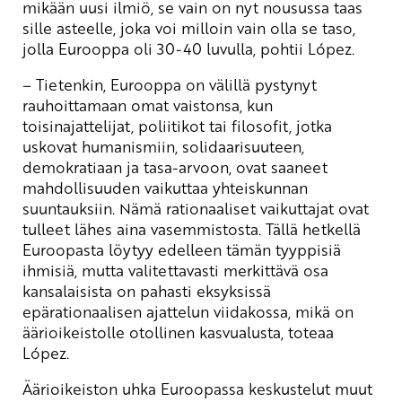
mikään uusi ilmiö, se vain on nyt nousussa taas
sille asteelle, joka voi milloin vain olla se taso,
jolla Eurooppa oli 30-40 luvulla, pohtii López.
– Tietenkin, Eurooppa on välillä pystynyt
rauhoittamaan omat vaistonsa, kun
toisinajattelijat, poliitikot tai filosofit, jotka
uskovat humanismiin, solidaarisuuteen,
demokratiaan ja tasa-arvoon, ovat saaneet
mahdollisuuden vaikuttaa yhteiskunnan
suuntauksiin. Nämä rationaaliset vaikuttajat ovat
tulleet lähes aina vasemmistosta. Tällä hetkellä
Euroopasta löytyy edelleen tämän tyyppisiä
ihmisiä, mutta valitettavasti merkittävä osa
kansalaisista on pahasti eksyksissä
epärationaalisen ajattelun viidakossa, mikä on
äärioikeistolle otollinen kasvualusta, toteaa
López.
Äärioikeiston uhka Euroopassa keskustelut muut