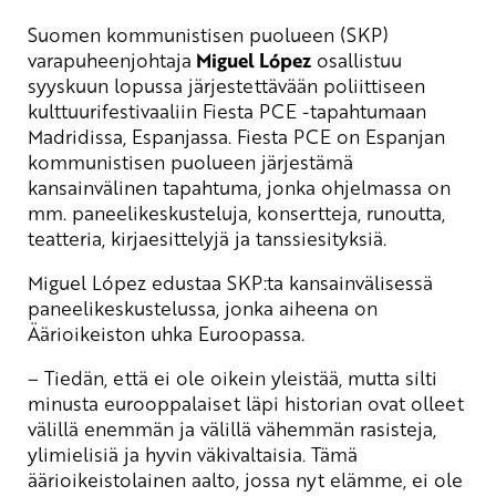
Suomen kommunistisen puolueen (SKP)
varapuheenjohtaja
Miguel López
osallistuu
syyskuun lopussa järjestettävään poliittiseen
kulttuurifestivaaliin Fiesta PCE -tapahtumaan
Madridissa, Espanjassa. Fiesta PCE on Espanjan
kommunistisen puolueen järjestämä
kansainvälinen tapahtuma, jonka ohjelmassa on
mm. paneelikeskusteluja, konsertteja, runoutta,
teatteria, kirjaesittelyjä ja tanssiesityksiä.
Miguel López edustaa SKP:ta kansainvälisessä
paneelikeskustelussa, jonka aiheena on
Äärioikeiston uhka Euroopassa.
– Tiedän, että ei ole oikein yleistää, mutta silti
minusta eurooppalaiset läpi historian ovat olleet
välillä enemmän ja välillä vähemmän rasisteja,
ylimielisiä ja hyvin väkivaltaisia. Tämä
äärioikeistolainen aalto, jossa nyt elämme, ei ole