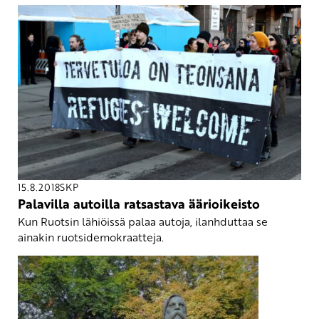
15.8.2018
SKP
Palavilla autoilla ratsastava äärioikeisto
Kun Ruotsin lähiöissä palaa autoja, ilanhduttaa se
ainakin ruotsidemokraatteja.