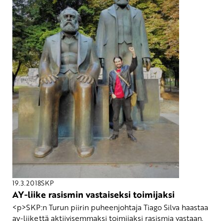
19.3.2018
SKP
AY-liike rasismin vastaiseksi toimijaksi
<p>SKP:n Turun piirin puheenjohtaja Tiago Silva haastaa
ay-liikettä aktiivisemmaksi toimijaksi rasismia vastaan.