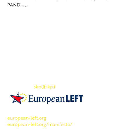
PAND – ...
Yhteystiedot
SKP:n toimisto
Osoite: Viljatie 4 B 3. kerros, 00700 Helsinki
Puh: 045 7834 1346
Sähköposti:
skp
@skp.fi
SKP on Euroopan Vasemmistopuolueen jäsen.
european-left.org
european-left.org/manifesto/