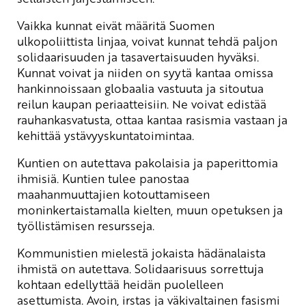
Vaikka kunnat eivät määritä Suomen
ulkopoliittista linjaa, voivat kunnat tehdä paljon
solidaarisuuden ja tasavertaisuuden hyväksi.
Kunnat voivat ja niiden on syytä kantaa omissa
hankinnoissaan globaalia vastuuta ja sitoutua
reilun kaupan periaatteisiin. Ne voivat edistää
rauhankasvatusta, ottaa kantaa rasismia vastaan ja
kehittää ystävyyskuntatoimintaa.
Kuntien on autettava pakolaisia ja paperittomia
ihmisiä. Kuntien tulee panostaa
maahanmuuttajien kotouttamiseen
moninkertaistamalla kielten, muun opetuksen ja
työllistämisen resursseja.
Kommunistien mielestä jokaista hädänalaista
ihmistä on autettava. Solidaarisuus sorrettuja
kohtaan edellyttää heidän puolelleen
asettumista. Avoin, irstas ja väkivaltainen fasismi