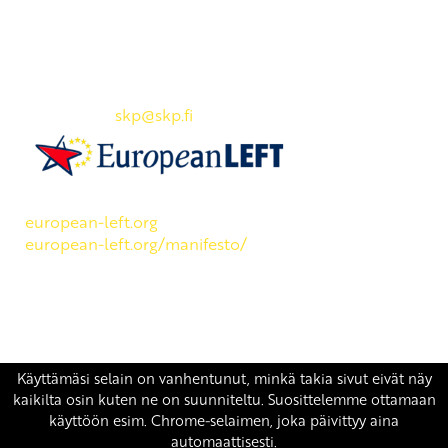
Yhteystiedot
SKP:n toimisto
Osoite: Viljatie 4 B 3. kerros, 00700 Helsinki
Puh: 045 7834 1346
Sähköposti:
skp
@skp.fi
SKP on Euroopan Vasemmistopuolueen jäsen.
european-left.org
european-left.org/manifesto/
Copyright 2026 © SKP
|
Tietosuojaseloste