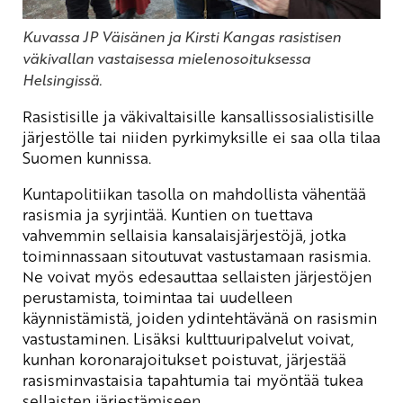
Kuvassa JP Väisänen ja Kirsti Kangas rasistisen
väkivallan vastaisessa mielenosoituksessa
Helsingissä.
Rasistisille ja väkivaltaisille kansallissosialistisille
järjestölle tai niiden pyrkimyksille ei saa olla tilaa
Suomen kunnissa.
Kuntapolitiikan tasolla on mahdollista vähentää
rasismia ja syrjintää. Kuntien on tuettava
vahvemmin sellaisia kansalaisjärjestöjä, jotka
toiminnassaan sitoutuvat vastustamaan rasismia.
Ne voivat myös edesauttaa sellaisten järjestöjen
perustamista, toimintaa tai uudelleen
käynnistämistä, joiden ydintehtävänä on rasismin
vastustaminen. Lisäksi kulttuuripalvelut voivat,
kunhan koronarajoitukset poistuvat, järjestää
rasisminvastaisia tapahtumia tai myöntää tukea
sellaisten järjestämiseen.