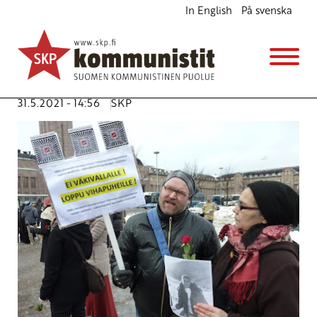
In English
På svenska
Fasismia ja rasismia vastaan kunnissa
Ajankohtaista
Avainsanat:
fasismi
,
ihmisoikeudet
,
pakolaiset
,
rasismi
,
syrjintä
31.5.2021 - 14:56
SKP