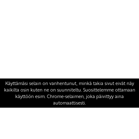
Yhteystiedot
SKP:n toimisto
Osoite: Viljatie 4 B 3. kerros, 00700 Helsinki
Puh: 045 7834 1346
Sähköposti:
skp
@skp.fi
SKP on Euroopan Vasemmistopuolueen jäsen.
european-left.org
european-left.org/manifesto/