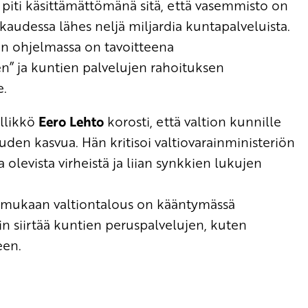
piti käsittämättömänä sitä, että vasemmisto on
ikaudessa lähes neljä miljardia kuntapalveluista.
sen ohjelmassa on tavoitteena
n” ja kuntien palvelujen rahoituksen
e.
llikkö
Eero Lehto
korosti, että valtion kunnille
uden kasvua. Hän kritisoi valtiovarainministeriön
levista virheistä ja liian synkkien lukujen
n mukaan valtiontalous on kääntymässä
siin siirtää kuntien peruspalvelujen, kuten
een.