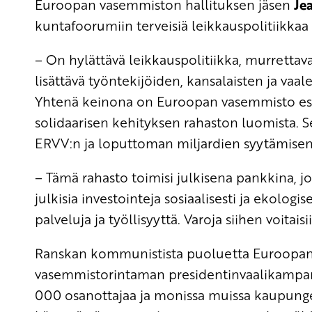
Euroopan vasemmiston hallituksen jäsen
Je
kuntafoorumiin terveisiä leikkauspolitiikkaa 
– On hylättävä leikkauspolitiikka, murrettava
lisättävä työntekijöiden, kansalaisten ja vaalei
Yhtenä keinona on Euroopan vasemmisto esit
solidaarisen kehityksen rahaston luomista. 
ERVV:n ja loputtoman miljardien syytämisen 
– Tämä rahasto toimisi julkisena pankkina, j
julkisia investointeja sosiaalisesti ja ekologi
palveluja ja työllisyyttä. Varoja siihen voit
Ranskan kommunistista puoluetta Euroopan 
vasemmistorintaman presidentinvaalikampanj
000 osanottajaa ja monissa muissa kaupunge