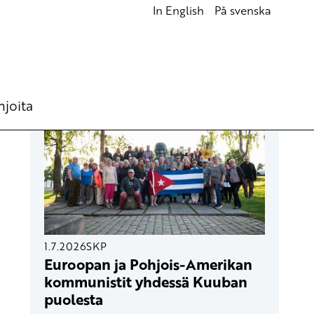
In English
På svenska
UUSIMMAT ARTIKKELIT
hjoita
1.7.2026
SKP
Euroopan ja Pohjois-Amerikan
kommunistit yhdessä Kuuban
puolesta