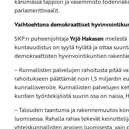
kärsimässä tappion ja vasemmisto todennäköis
parlamenttivaalit.
Vaihtoehtona demokraattiset hyvinvointiku
SKP:n puheenjohtaja
Yrjö Hakasen
mielestä 
kuntauudistus on syytä hylätä ja ottaa suunt
demokraattisten hyvinvointikuntien rakenta
– Kunnallisten palvelujen rahoitusta pitää v
rahoitukseen päättämät noin 1,5 miljardin e
kunnallisverolle. Kunnallisten palvelujen 
kuntien työntekijöistä suurin osa on naisia, 
– Talouden taantuma ja rakennemuutos koro
luomisessa. Rahalla rahaa tekevät keinottelij
yhteiskunnallisten arvojen luomisesta, vain p