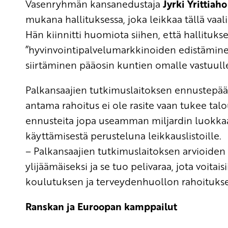
Vasenryhmän kansanedustaja
Jyrki Yrittiaho
mukana hallituksessa, joka leikkaa tällä vaal
Hän kiinnitti huomiota siihen, että hallituk
”hyvinvointipalvelumarkkinoiden edistämine
siirtäminen pääosin kuntien omalle vastuull
Palkansaajien tutkimuslaitoksen ennustepää
antama rahoitus ei ole rasite vaan tukee talo
ennusteita jopa useamman miljardin luokkaa o
käyttämisestä perusteluna leikkauslistoille.
– Palkansaajien tutkimuslaitoksen arvioide
ylijäämäiseksi ja se tuo pelivaraa, jota voitai
koulutuksen ja terveydenhuollon rahoituks
Ranskan ja Euroopan kamppailut