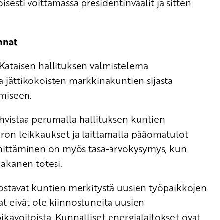
esti voittamassa presidentinvaalit ja sitten
nnat
Kataisen hallituksen valmistelema
a jättikokoisten markkinakuntien sijasta
miseen.
ahvistaa perumalla hallituksen kuntien
uron leikkaukset ja laittamalla pääomatulot
kehittäminen on myös tasa-arvokysymys, kun
Hakanen totesi.
stavat kuntien merkitystä uusien työpaikkojen
at eivät ole kiinnostuneita uusien
ikavoitoista. Kunnalliset energialaitokset ovat