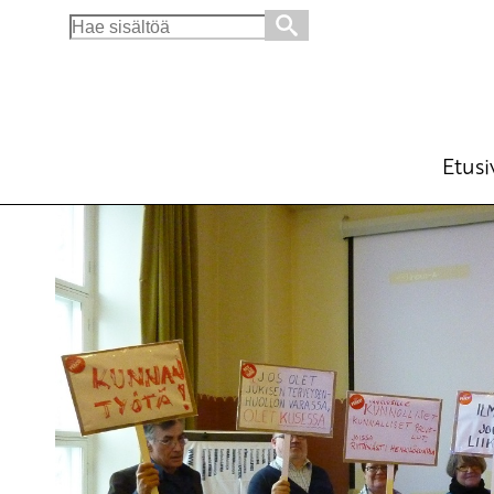
Search
for:
”Vastarinnan mahdollisuudet kasvavat kunn
Ajankohtaista
15.4.2012 - 8:24
Tuotu Kirjoitus vanhasta järjest
Etusi