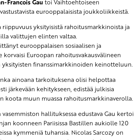
an-Francois Gau
toi Vaihtoehtoiseen
vastustavista eurooppalaisista joukkoliikkeistä.
 riippuvuus yksityisistä rahoitusmarkkinoista ja
lla valittujen elinten valtaa.
tänyt eurooppalaisen sosiaalisen ja
Se korvaisi Euroopan rahoitusvakausvälineen
yksityisten finanssimarkkinoiden keinotteluun.
onka ainoana tarkoituksena olisi helpottaa
sesti järkevään kehitykseen, edistää julkisia
aisiin koota muun muassa rahoitusmarkkinaverolla.
vasemmiston hallituksessa edustava Gau kertoi
an koonneen Pariisissa Bastillen aukiolle 120
issa kymmeniä tuhansia. Nicolas Sarcozy on