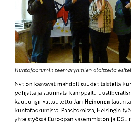
Kuntafoorumin teemaryhmien aloitteita esitel
Nyt on kasvavat mahdollisuudet taistella kunt
pohjalla ja suunnata kamppailu uusliberalism
kaupunginvaltuutettu
Jari Heinonen
lauantai
kuntafoorumissa. Paasitornissa, Helsingin ty
yhteistyössä Euroopan vasemmiston ja DSL: