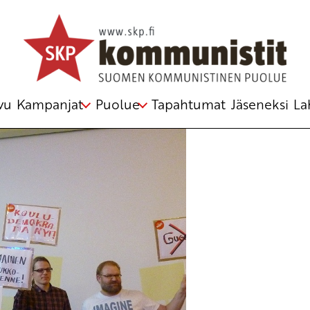
issa”
elmästä
vu
Kampanjat
Puolue
Tapahtumat
Jäseneksi
La