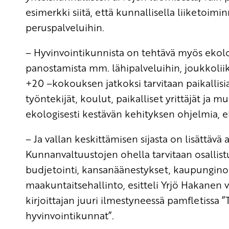
esimerkki siitä, että kunnallisella liiketoim
peruspalveluihin.
– Hyvinvointikunnista on tehtävä myös ekolo
panostamista mm. lähipalveluihin, joukkolii
+20 –kokouksen jatkoksi tarvitaan paikallisi
työntekijät, koulut, paikalliset yrittäjät ja m
ekologisesti kestävän kehityksen ohjelmia, 
– Ja vallan keskittämisen sijasta on lisättäv
Kunnanvaltuustojen ohella tarvitaan osallis
budjetointi, kansanäänestykset, kaupungino
maakuntaitsehallinto, esitteli Yrjö Hakanen
kirjoittajan juuri ilmestyneessä pamfletissa
hyvinvointikunnat”.