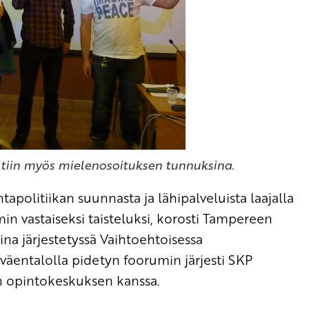
tiin myös mielenosoituksen tunnuksina.
apolitiikan suunnasta ja lähipalveluista laajalla
in vastaiseksi taisteluksi, korosti Tampereen
na järjestetyssä Vaihtoehtoisessa
öväentalolla pidetyn foorumin järjesti SKP
n opintokeskuksen kanssa.