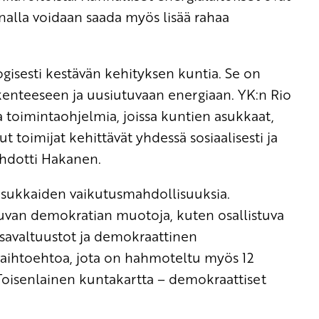
innalla voidaan saada myös lisää rahaa
gisesti kestävän kehityksen kuntia. Se on
kenteeseen ja uusiutuvaan energiaan. YK:n Rio
a toimintaohjelmia, joissa kuntien asukkaat,
uut toimijat kehittävät yhdessä sosiaalisesti ja
ehdotti Hakanen.
ä asukkaiden vaikutusmahdollisuuksia.
tuvan demokratian muotoja, kuten osallistuva
savaltuustot ja demokraattinen
 vaihtoehtoa, jota on hahmoteltu myös 12
 ”Toisenlainen kuntakartta – demokraattiset