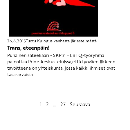
26.6.2015
Tuotu Kirjoitus vanhasta järjestelmästä
Trans, eteenpäin!
Punainen sateekaari - SKP:n HLBTQ-työryhmä
painottaa Pride-keskusteluissa,että työväenliikkeen
tavoitteena on yhteiskunta, jossa kaikki ihmiset ovat
tasa-arvoisia.
Artikkelien
1
2
…
27
Seuraava
sivutus