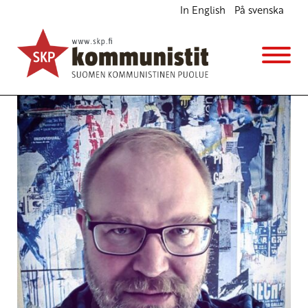
In English
På svenska
Tuotu Kirjoitus vanhasta
järjestelmästä