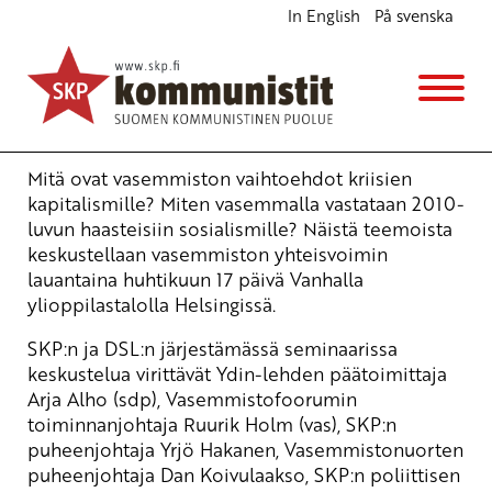
In English
På svenska
Vasemmisto ja sosialismi 2010-luvulla
Ajankohtaista
18.4.2010 - 15:58
Tuotu Kirjoitus vanhasta järjestelmästä
Mitä ovat vasemmiston vaihtoehdot kriisien
kapitalismille? Miten vasemmalla vastataan 2010-
luvun haasteisiin sosialismille? Näistä teemoista
keskustellaan vasemmiston yhteisvoimin
lauantaina huhtikuun 17 päivä Vanhalla
ylioppilastalolla Helsingissä.
SKP:n ja DSL:n järjestämässä seminaarissa
keskustelua virittävät Ydin-lehden päätoimittaja
Arja Alho (sdp), Vasemmistofoorumin
toiminnanjohtaja Ruurik Holm (vas), SKP:n
puheenjohtaja Yrjö Hakanen, Vasemmistonuorten
puheenjohtaja Dan Koivulaakso, SKP:n poliittisen