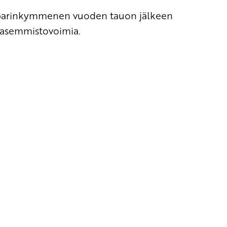
 parinkymmenen vuoden tauon jälkeen
 vasemmistovoimia.