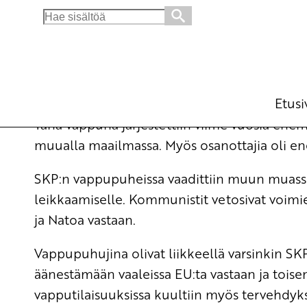
Search
for:
Vappumarseilla enemmän osallistujia
Ajankohtaista
10.5.2009 - 14:50
Tuotu Kirjoitus vanhasta järje
Etusi
Tänä vappuna järjestettiin viime vuosia en
muualla maailmassa. Myös osanottajia oli 
SKP:n vappupuheissa vaadittiin muun muassa 
leikkaamiselle. Kommunistit vetosivat voimi
ja Natoa vastaan.
Vappupuhujina olivat liikkeellä varsinkin SK
äänestämään vaaleissa EU:ta vastaan ja tois
vapputilaisuuksissa kuultiin myös tervehdyksi