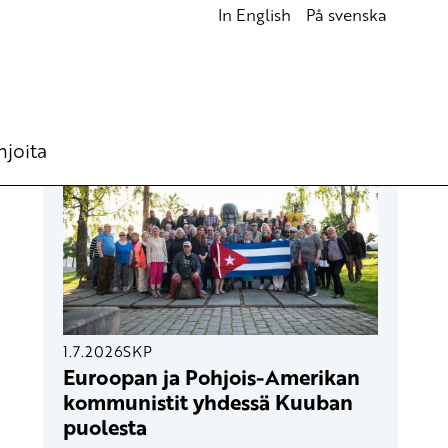
In English
På svenska
UUSIMMAT ARTIKKELIT
hjoita
1.7.2026
SKP
Euroopan ja Pohjois-Amerikan
kommunistit yhdessä Kuuban
puolesta