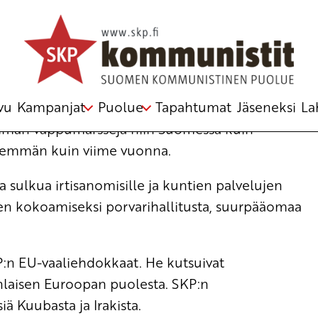
stelmästä
vu
Kampanjat
Puolue
Tapahtumat
Jäseneksi
La
emmän vappumarsseja niin Suomessa kuin
enemmän kuin viime vuonna.
sulkua irtisanomisille ja kuntien palvelujen
en kokoamiseksi porvarihallitusta, suurpääomaa
P:n EU-vaaliehdokkaat. He kutsuivat
enlaisen Euroopan puolesta. SKP:n
ä Kuubasta ja Irakista.