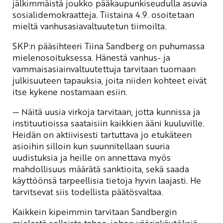
jälkimmäistä joukko pääkaupunkiseudulla asuvia
sosialidemokraatteja. Tiistaina 4.9. osoitetaan
mieltä vanhusasiavaltuutetun tiimoilta.
SKP:n pääsihteeri Tiina Sandberg on puhumassa
mielenosoituksessa. Hänestä vanhus- ja
vammaisasiainvaltuutettuja tarvitaan tuomaan
julkisuuteen tapauksia, joita niiden kohteet eivät
itse kykene nostamaan esiin.
— Näitä uusia virkoja tarvitaan, jotta kunnissa ja
instituutioissa saataisiin kaikkien ääni kuuluville.
Heidän on aktiivisesti tartuttava jo etukäteen
asioihin silloin kun suunnitellaan suuria
uudistuksia ja heille on annettava myös
mahdollisuus määrätä sanktioita, sekä saada
käyttöönsä tarpeellisia tietoja hyvin laajasti. He
tarvitsevat siis todellista päätösvaltaa.
Kaikkein kipeimmin tarvitaan Sandbergin
mielestä sellaista tahoa, johon väärinkäytöksiä