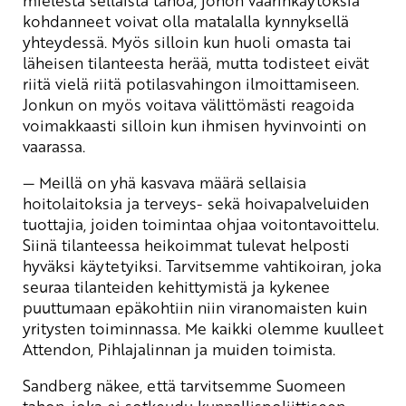
kohdanneet voivat olla matalalla kynnyksellä
yhteydessä. Myös silloin kun huoli omasta tai
läheisen tilanteesta herää, mutta todisteet eivät
riitä vielä riitä potilasvahingon ilmoittamiseen.
Jonkun on myös voitava välittömästi reagoida
voimakkaasti silloin kun ihmisen hyvinvointi on
vaarassa.
— Meillä on yhä kasvava määrä sellaisia
hoitolaitoksia ja terveys- sekä hoivapalveluiden
tuottajia, joiden toimintaa ohjaa voitontavoittelu.
Siinä tilanteessa heikoimmat tulevat helposti
hyväksi käytetyiksi. Tarvitsemme vahtikoiran, joka
seuraa tilanteiden kehittymistä ja kykenee
puuttumaan epäkohtiin niin viranomaisten kuin
yritysten toiminnassa. Me kaikki olemme kuulleet
Attendon, Pihlajalinnan ja muiden toimista.
Sandberg näkee, että tarvitsemme Suomeen
tahon, joka ei sotkeudu kunnallispoliittiseen