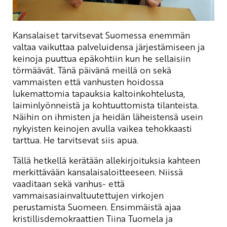
Kansalaiset tarvitsevat Suomessa enemmän
valtaa vaikuttaa palveluidensa järjestämiseen ja
keinoja puuttua epäkohtiin kun he sellaisiin
törmäävät. Tänä päivänä meillä on sekä
vammaisten että vanhusten hoidossa
lukemattomia tapauksia kaltoinkohtelusta,
laiminlyönneistä ja kohtuuttomista tilanteista.
Näihin on ihmisten ja heidän läheistensä usein
nykyisten keinojen avulla vaikea tehokkaasti
tarttua. He tarvitsevat siis apua.
Tällä hetkellä kerätään allekirjoituksia kahteen
merkittävään kansalaisaloitteeseen. Niissä
vaaditaan sekä vanhus- että
vammaisasiainvaltuutettujen virkojen
perustamista Suomeen. Ensimmäistä ajaa
kristillisdemokraattien Tiina Tuomela ja