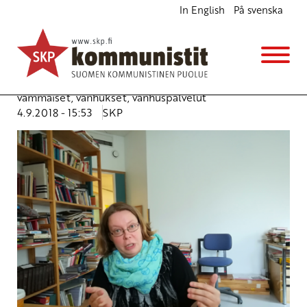
In English
På svenska
Vanhus- ja vammaisasiainvaltuutettuja tarvitaan
kipeästi
Pääsihteerin palsta
Avainsanat:
hoivapalvelut
,
oikeus
,
terveydenhuolto
,
vammaiset
,
vanhukset
,
vanhuspalvelut
4.9.2018 - 15:53
SKP