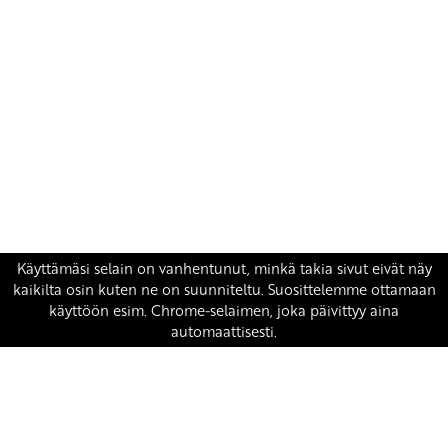
Yhteystiedot
SKP:n toimisto
Osoite: Viljatie 4 B 3. kerros, 00700 Helsinki
Puh: 045 7834 1346
Sähköposti:
skp
@skp.fi
SKP on Euroopan Vasemmistopuolueen jäsen.
european-left.org
european-left.org/manifesto/