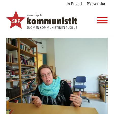
In English
På svenska
Avainsana
hoivapalvelut