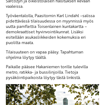
Sarcozyn ja oikeistolaisen hallituksen kevään
vaaleissa.
Työväentalolla, Paasitornin Karl Lindahl –salissa
pidettävässä tilaisuudessa on myynnissä myös
uutta pamflettia Toisenlainen kuntakartta –
demokraattiset hyvinvointikunnat. Lisäksi
esitellään asukasliikkeiden kokemuksia eri
puolilta maata.
Tilaisuuteen on vapaa pääsy. Tapahtuman
ohjelma löytyy
täältä
.
Paikalle pääsee Hakaniemen torille tulevilla
metro, ratikka- ja bussilinjoilla. Tietoja
pysäköintipaikoista löytyy
tästä
linkistä.