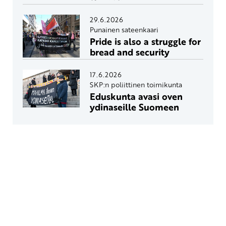
29.6.2026
Punainen sateenkaari
Pride is also a struggle for
bread and security
17.6.2026
SKP:n poliittinen toimikunta
Eduskunta avasi oven
ydinaseille Suomeen
Yhteystiedot
SKP:n toimisto
Osoite: Viljatie 4 B 3. kerros, 00700 Helsinki
Puh: 045 7834 1346