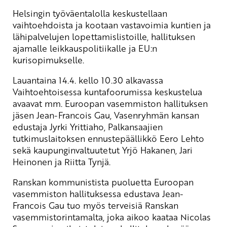
Helsingin työväentalolla keskustellaan
vaihtoehdoista ja kootaan vastavoimia kuntien ja
lähipalvelujen lopettamislistoille, hallituksen
ajamalle leikkauspolitiikalle ja EU:n
kurisopimukselle.
Lauantaina 14.4. kello 10.30 alkavassa
Vaihtoehtoisessa kuntafoorumissa keskustelua
avaavat mm. Euroopan vasemmiston hallituksen
jäsen Jean-Francois Gau, Vasenryhmän kansan
edustaja Jyrki Yrittiaho, Palkansaajien
tutkimuslaitoksen ennustepäällikkö Eero Lehto
sekä kaupunginvaltuutetut Yrjö Hakanen, Jari
Heinonen ja Riitta Tynjä.
Ranskan kommunistista puoluetta Euroopan
vasemmiston hallituksessa edustava Jean-
Francois Gau tuo myös terveisiä Ranskan
vasemmistorintamalta, joka aikoo kaataa Nicolas