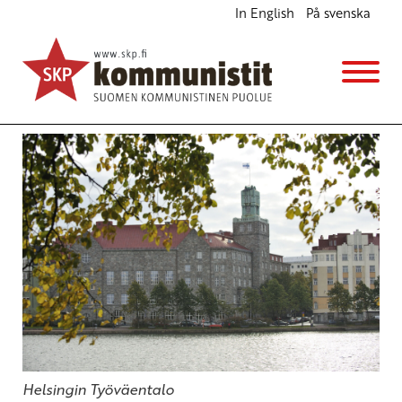
In English
På svenska
Vaihtoehtoja leikkauslistoille ja EU-komennolle
Ajankohtaista
13.4.2012 - 9:50
Tuotu Kirjoitus vanhasta järjestelmästä
Helsingin Työväentalo