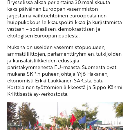
Brysselissä alkaa perjantaina 30.maaliskuuta
kaksipäiväinen Euroopan vasemmiston
järjestämä vaihtoehtoinen eurooppalainen
huippukokous leikkauspolitiikkaa ja kurjistamista
vastaan – sosiaalisen, demokraattisen ja
ekologisen Euroopan puolesta.
Mukana on useiden vasemmistopuolueen,
ammattiliittojen, parlamenttiryhmien, tutkijoiden
ja kansalaisliikkeiden edustajia
paristakymmenestä EU-maasta. Suomesta ovat
mukana SKP:n puheenjohtaja Yrjö Hakanen,
ekonomisti Erkki Laukkanen SAK:sta, Satu
Kortelainen työttömien liikkeestä ja Sippo Kähmi
Kriittisestä ay-verkostosta.