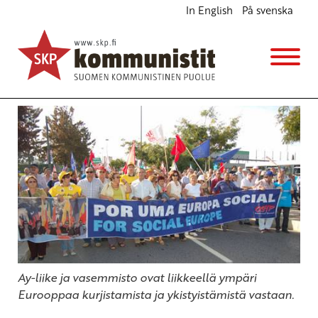
In English
På svenska
Vaihtoehtoinen eurooppalainen huippukokous
Ajankohtaista
29.3.2012 - 20:20
Tuotu Kirjoitus vanhasta järjestelmästä
Ay-liike ja vasemmisto ovat liikkeellä ympäri
Eurooppaa kurjistamista ja ykistyistämistä vastaan.