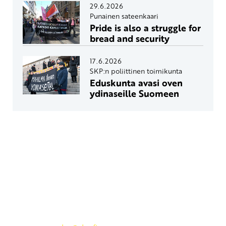
29.6.2026
Punainen sateenkaari
Pride is also a struggle for
bread and security
17.6.2026
SKP:n poliittinen toimikunta
Eduskunta avasi oven
ydinaseille Suomeen
Yhteystiedot
SKP:n toimisto
Osoite: Viljatie 4 B 3. kerros, 00700 Helsinki
Puh: 045 7834 1346