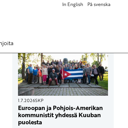
In English
På svenska
UUSIMMAT ARTIKKELIT
hjoita
1.7.2026
SKP
Euroopan ja Pohjois-Amerikan
kommunistit yhdessä Kuuban
puolesta