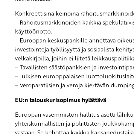
Konkreettisina keinoina rahoitusmarkkinoide
– Rahoitusmarkkinoiden kaikkia spekulatiivi
käyttöönotto.
– Euroopan keskuspankille annettava oikeus 
investointeja työllisyyttä ja sosiaalista kehit
velkakirjoilla, joihin ei liitetä leikkauspolitii
– Tavallisten säästöpankkien ja investointipan
– Julkisen eurooppalaisen luottoluokituslai
– Veroparatiisien ja veroja kiertävän dumpin
EU:n talouskurisopimus hylättävä
Euroopan vasemmiston hallitus asetti lähikuu
yhteiskunnallisten ja poliittisten joukkokam
vastaan. Se kehottaa kaikkia kansanedustajia, 