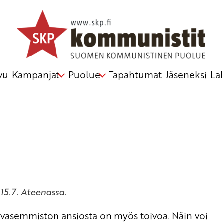
tiikalle
elmästä
vu
Kampanjat
Puolue
Tapahtumat
Jäseneksi
La
15.7. Ateenassa.
n vasemmiston ansiosta on myös toivoa. Näin voi