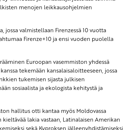
julkisten menojen leikkausohjelmien
jossa valmistellaan Firenzessä 10 vuotta
ahtumaa Firenze+10 ja ensi vuoden puolella
kerääminen Euroopan vasemmiston yhdessä
n kanssa tekemään kansalaisaloitteeseen, jossa
ankkien tukemisen sijasta julkisen
n sosiaalista ja ekologista kehitystä ja
n hallitus otti kantaa myös Moldovassa
ieltävää lakia vastaan, Latinalaisen Amerikan
kemiseksi sekä Kyproksen jälleenyhdistämiseksi