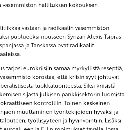
pan vasemmiston hallituksen kokouksen
itiikkaa vastaan ja radikaalin vasemmiston
maksi puolueeksi nousseen Syrizan Alexis Tsipras
anjassa ja Tanskassa ovat radikaalit
aleissa.
arjosi eurokriisiin samaa myrkyllistä reseptiä,
 vasemmisto korostaa, että kriisin syyt johtuvat
eralistisesta luokkaluonteesta. Siksi kriisistä
kemisen sijasta julkisen pankkisektorin luomista
okraattiseen kontrolliin. Toinen keskeinen
onjaon muuttaminen työntekijöiden hyväksi ja
alouteen, työllisyyteen ja hyvinvointiin. Lisäksi
 euroalueen ja EU:n sopimukset tavalla, jossa