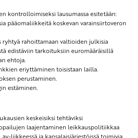
n kontrolloimiseksi lausumassa esitetään:
sia pääomaliikkeitä koskevan varainsiirtoveron
ryhtyä rahoittamaan valtioiden julkisia
ystä edistäviin tarkoituksiin euromääräisillä
kan ehtoja.
kkien eriyttäminen toisistaan lailla.
toksen perustaminen.
gin estäminen.
kausien keskeisiksi tehtäviksi
ppailujen laajentaminen leikkauspolitiikkaa
ay-liikkeessä ja kansalaisjärjestöissä toimivia