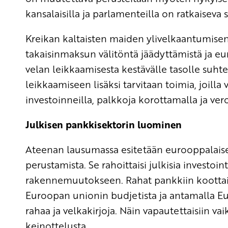
kansalaisilla ja parlamenteilla on ratkaiseva 
Kreikan kaltaisten maiden ylivelkaantumisen
takaisinmaksun välitöntä jäädyttämistä ja eu
velan leikkaamisesta kestävälle tasolle suh
leikkaamiseen lisäksi tarvitaan toimia, joilla 
investoinneilla, palkkoja korottamalla ja ver
Julkisen pankkisektorin luominen
Ateenan lausumassa esitetään eurooppalaise
perustamista. Se rahoittaisi julkisia investoi
rakennemuutokseen. Rahat pankkiin koottaisi
Euroopan unionin budjetista ja antamalla Eu
rahaa ja velkakirjoja. Näin vapautettaisiin va
keinottelusta.