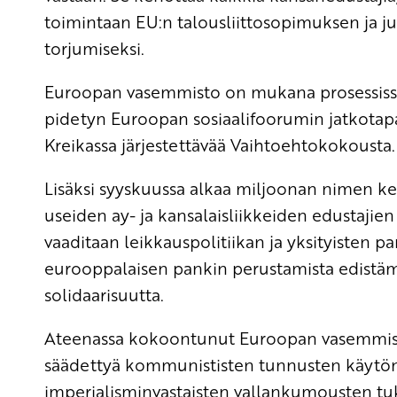
toimintaan EU:n talousliittosopimuksen ja 
torjumiseksi.
Euroopan vasemmisto on mukana prosessissa, 
pidetyn Euroopan sosiaalifoorumin jatkotap
Kreikassa järjestettävää Vaihtoehtokokousta.
Lisäksi syyskuussa alkaa miljoonan nimen 
useiden ay- ja kansalaisliikkeiden edustajie
vaaditaan leikkauspolitiikan ja yksityisten p
eurooppalaisen pankin perustamista edistämää
solidaarisuutta.
Ateenassa kokoontunut Euroopan vasemmisto
säädettyä kommunististen tunnusten käytön k
imperialisminvastaisten vallankumousten tu