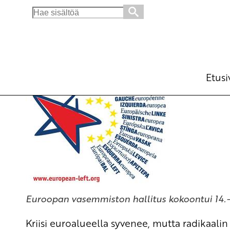
Search
for:
Vaihtoehto EU:n pankkituelle ja leikkauspoli
Ajankohtaista
18.7.2012 - 9:07
Tuotu Kirjoitus vanhasta järjest
Etusi
Euroopan vasemmiston hallitus kokoontui 14.-
Kriisi euroalueella syvenee, mutta radikaali