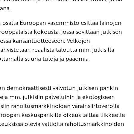
sana.
 osalta Euroopan vasemmisto esittää lainojen
rooppalaista kokousta, jossa sovittaan julkisen
teessa kansantuotteeseen. Velkojen
vahvistetaan reaalista taloutta mm. julkisilla
ottamalla suuria tuloja ja pääomia.
n demokraattisesti valvotun julkisen pankin
nteja mm. julkisiin palveluihin ja ekologiseen
in rahoitusmarkkinoiden varainsiirtoverolla,
roopan keskuspankille oikeus laittaa liikkeelle
ikeuksissa olevia valtioita rahoitusmarkkinoiden