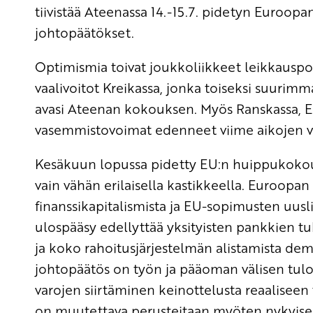
tiivistää Ateenassa 14.-15.7. pidetyn Euroo
johtopäätökset.
Optimismia toivat joukkoliikkeet leikkauspol
vaalivoitot Kreikassa, jonka toiseksi suurim
avasi Ateenan kokouksen. Myös Ranskassa, Esp
vasemmistovoimat edenneet viime aikojen va
Kesäkuun lopussa pidetty EU:n huippukokous t
vain vähän erilaisella kastikkeella. Euroopan
finanssikapitalismista ja EU-sopimusten uuslib
ulospääsy edellyttää yksityisten pankkien tu
ja koko rahoitusjärjestelmän alistamista dem
johtopäätös on työn ja pääoman välisen tul
varojen siirtäminen keinottelusta reaaliseen t
on muutettava perusteitaan myöten nykyiset