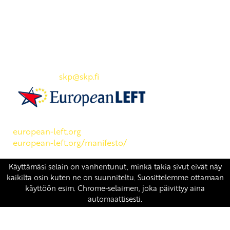
Yhteystiedot
SKP:n toimisto
Osoite: Viljatie 4 B 3. kerros, 00700 Helsinki
Puh: 045 7834 1346
Sähköposti:
skp
@skp.fi
SKP on Euroopan Vasemmistopuolueen jäsen.
european-left.org
european-left.org/manifesto/
Copyright 2026 © SKP
|
Tietosuojaseloste