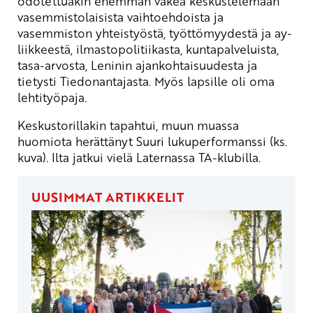
odotettuakin enemmän väkeä keskustelemaan
vasemmistolaisista vaihtoehdoista ja
vasemmiston yhteistyöstä, työttömyydestä ja ay-
liikkeestä, ilmastopolitiikasta, kuntapalveluista,
tasa-arvosta, Leninin ajankohtaisuudesta ja
tietysti Tiedonantajasta. Myös lapsille oli oma
lehtityöpaja.
Keskustorillakin tapahtui, muun muassa
huomiota herättänyt Suuri lukuperformanssi (ks.
kuva). Ilta jatkui vielä Laternassa TA-klubilla.
UUSIMMAT ARTIKKELIT