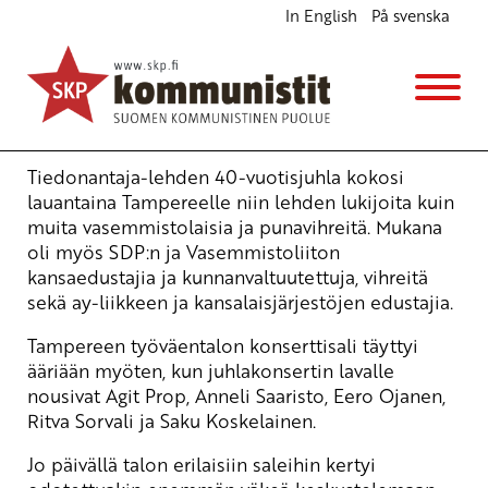
In English
På svenska
Tiedonantajan juhla kokosi ja rohkaisi
Ajankohtaista
5.10.2009 - 10:15
Tuotu Kirjoitus vanhasta järjestelmästä
Tiedonantaja-lehden 40-vuotisjuhla kokosi
lauantaina Tampereelle niin lehden lukijoita kuin
muita vasemmistolaisia ja punavihreitä. Mukana
oli myös SDP:n ja Vasemmistoliiton
kansaedustajia ja kunnanvaltuutettuja, vihreitä
sekä ay-liikkeen ja kansalaisjärjestöjen edustajia.
Tampereen työväentalon konserttisali täyttyi
ääriään myöten, kun juhlakonsertin lavalle
nousivat Agit Prop, Anneli Saaristo, Eero Ojanen,
Ritva Sorvali ja Saku Koskelainen.
Jo päivällä talon erilaisiin saleihin kertyi