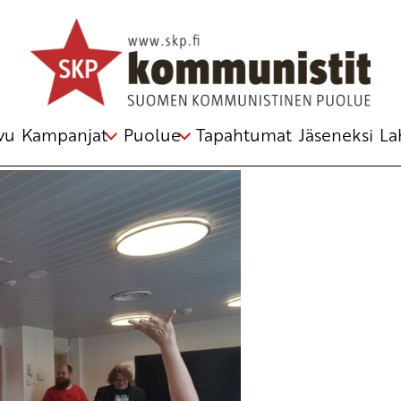
akorttikeräyksen
riaatin ympäristöliike
,
rintamanrakentaminen
,
SKP
vu
Kampanjat
Puolue
Tapahtumat
Jäseneksi
La