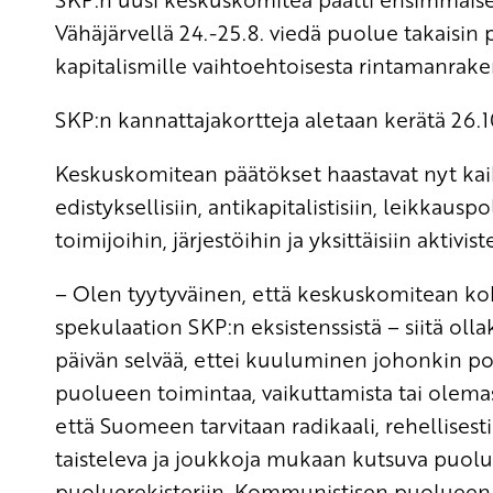
Vähäjärvellä 24.-25.8. viedä puolue takaisin p
kapitalismille vaihtoehtoisesta rintamanrake
SKP:n kannattajakortteja aletaan kerätä 26.10
Keskuskomitean päätökset haastavat nyt kaikk
edistyksellisiin, antikapitalistisiin, leikkauspo
toimijoihin, järjestöihin ja yksittäisiin aktivist
– Olen tyytyväinen, että keskuskomitean ko
spekulaation SKP:n eksistenssistä – siitä olla
päivän selvää, ettei kuuluminen johonkin po
puolueen toimintaa, vaikuttamista tai olemass
että Suomeen tarvitaan radikaali, rehellisest
taisteleva ja joukkoja mukaan kutsuva puolue 
puoluerekisteriin. Kommunistisen puolueen 