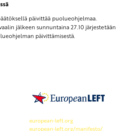
ässä
päätöksellä päivittää puolueohjelmaa.
vaalin jälkeen sunnuntaina 27.10 järjestetään
lueohjelman päivittämisestä.
SKP on Euroopan Vasemmistopuolueen j
european-left.org
european-left.org/manifesto/