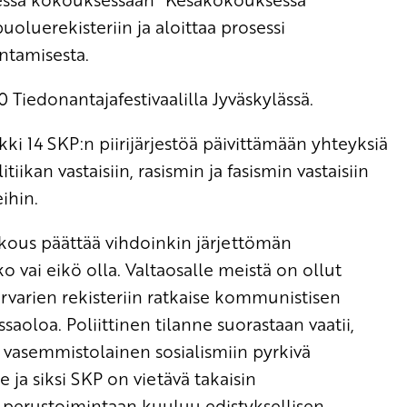
uoluerekisteriin ja aloittaa prosessi
ntamisesta.
 Tiedonantajafestivaalilla Jyväskylässä.
i 14 SKP:n piirijärjestöä päivittämään yhteyksiä
litiikan vastaisiin, rasismin ja fasismin vastaisiin
eihin.
kous päättää vihdoinkin järjettömän
ko vai eikö olla. Valtaosalle meistä on ollut
rvarien rekisteriin ratkaise kommunistisen
aoloa. Poliittinen tilanne suorastaan vaatii,
i vasemmistolainen sosialismiin pyrkivä
ja siksi SKP on vietävä takaisin
perustoimintaan kuuluu edistyksellisen