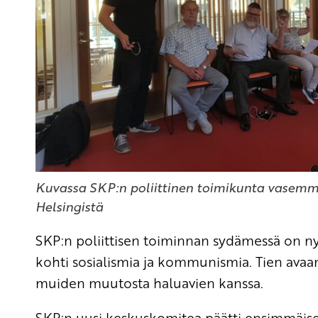
Kuvassa SKP:n poliittinen toimikunta vasemma
Helsingistä
SKP:n poliittisen toiminnan sydämessä on n
kohti sosialismia ja kommunismia. Tien avaa
muiden muutosta haluavien kanssa.
SKP:n uusi keskuskomitea päätti ensimmäis