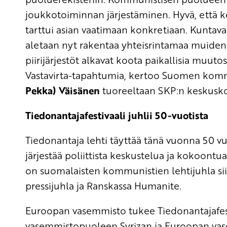
joukkotoiminnan järjestäminen. Hyvä, että k
tarttui asian vaatimaan konkretiaan. Kuntav
aletaan nyt rakentaa yhteisrintamaa muiden
piirijärjestöt alkavat koota paikallisia muuto
Vastavirta-tapahtumia, kertoo Suomen kom
Pekka) Väisänen
tuoreeltaan SKP:n keskusko
Tiedonantajafestivaali juhlii 50-vuotista
Tiedonantaja lehti täyttää tänä vuonna 50 v
järjestää poliittista keskustelua ja kokoontua 
on suomalaisten kommunistien lehtijuhla sii
pressijuhla ja Ranskassa Humanite.
Euroopan vasemmisto tukee Tiedonantajafesti
vasemmistopuoleen Syrizan ja Euroopan va