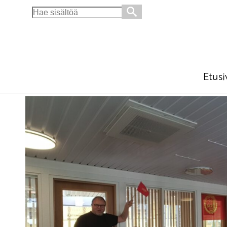
Search
for:
Tiedonantajafestivaali käynnistää kannattaj
Ajankohtaista
Avainsanat:
kannattajakortit
,
kesäkokous
,
proleta
Etusi
26.8.2019 - 11:19
SKP