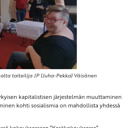
lta taiteilija JP (Juha-Pekka) Väisänen
ykyisen kapitalistisen järjestelmän muuttaminen
minen kohti sosialismia on mahdollista yhdessä
essä kokouksessaan ”Kesäkokouksessa”