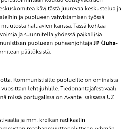
eskuskomitea kävi tästä juurevaa keskustelua ja
aaleihin ja puolueen vahvistamisen työssä
 muutosta haluavien kanssa. Tässä kohtaa
svoimia ja suunnitella yhdessä paikallisia
munistisen puolueen puheenjohtaja
JP (Juha-
mitean päätöksistä.
uotta. Kommunistisille puolueille on ominaista
vuosittain lehtijuhlille. Tiedonantajafestivaali
nä missä portugalissa on Avante, saksassa UZ
vaalia ja mm. kreikan radikaalin
semmiston maahanmuuttopoliittisen ryhmän