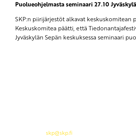
Puolueohjelmasta seminaari 27.10 Jyväskyl
SKP:n piirijärjestöt alkavat keskuskomitean 
Keskuskomitea päätti, että Tiedonantajafesti
Jyväskylän Sepän keskuksessa seminaari puo
Yhteystiedot
SKP:n toimisto
Osoite: Viljatie 4 B 3. kerros, 00700 Helsinki
Puh: 045 7834 1346
Sähköposti:
skp
@skp.fi