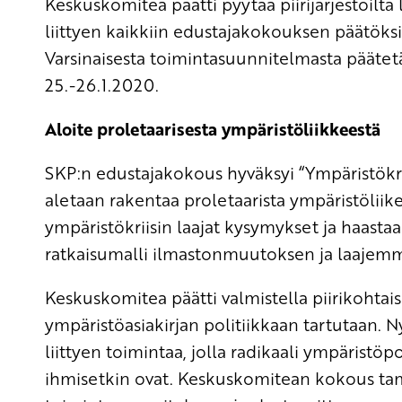
Keskuskomitea päätti pyytää piirijärjestöil
liittyen kaikkiin edustajakokouksen päätö
Varsinaisesta toimintasuunnitelmasta päät
25.-26.1.2020.
Aloite proletaarisesta ympäristöliikkeestä
SKP:n edustajakokous hyväksyi “Ympäristökriisi
aletaan rakentaa proletaarista ympäristölii
ympäristökriisin laajat kysymykset ja haasta
ratkaisumalli ilmastonmuutoksen ja laajemmi
Keskuskomitea päätti valmistella piirikohtais
ympäristöasiakirjan politiikkaan tartutaan. N
liittyen toimintaa, jolla radikaali ympäristöp
ihmisetkin ovat. Keskuskomitean kokous t