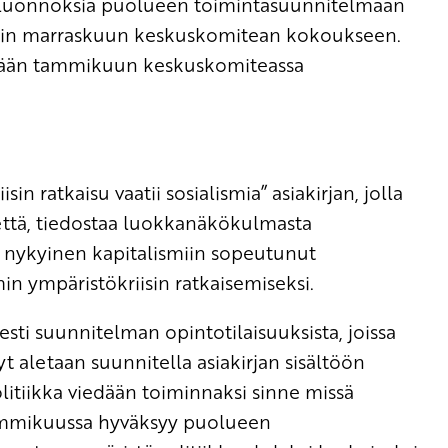
tä luonnoksia puolueen toimintasuunnitelmaan
ksiin marraskuun keskuskomitean kokoukseen.
etään tammikuun keskuskomiteassa
n ratkaisu vaatii sosialismia” asiakirjan, jolla
kettä, tiedostaa luokkanäkökulmasta
a nykyinen kapitalismiin sopeutunut
n ympäristökriisin ratkaisemiseksi.
esti suunnitelman opintotilaisuuksista, joissa
yt aletaan suunnitella asiakirjan sisältöön
olitiikka viedään toiminnaksi sinne missä
ammikuussa hyväksyy puolueen