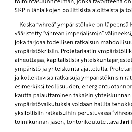
toimintasuunnitelman, jonka tavoitteena on 
SKP:n lähiaikojen poliittisista aloitteista ja 
– Koska ”vihreä” ympäristöliike on läpeensä 
vääristetty ”vihreän imperialismin” välineeksi
joka tarjoaa todellisen ratkaisun mahdollis
ympäristökriisiin. Proletariaatin ympäristöli
aiheuttajaa, kapitalistista yhteiskuntajärjeste
ympäristö ja yhteiskunta ajattelulla. Proletar
ja kollektiivisia ratkaisuja ympäristökriisin ra
esimerkiksi teollisuuden, energiantuotannon
kautta palauttaminen takaisin yhteiskunnan ha
ympäristövaikutuksia voidaan hallita tehokk
yksilöllisiin ratkaisuihin perustuvassa ”vihreä
toimikunnan jäsen, tohtorikoulutettava
Jari