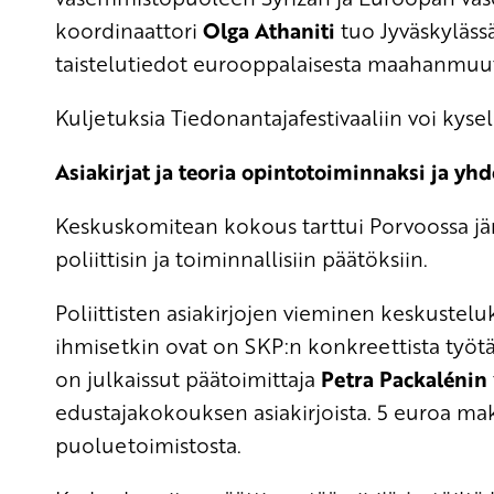
koordinaattori
Olga Athaniti
tuo Jyväskylässä
taistelutiedot eurooppalaisesta maahanmuutt
Kuljetuksia Tiedonantajafestivaaliin voi kysell
Asiakirjat ja teoria opintotoiminnaksi ja yh
Keskuskomitean kokous tarttui Porvoossa jär
poliittisin ja toiminnallisiin päätöksiin.
Poliittisten asiakirjojen vieminen keskustel
ihmisetkin ovat on SKP:n konkreettista työtä
on julkaissut päätoimittaja
Petra Packalénin
edustajakokouksen asiakirjoista. 5 euroa maksa
puoluetoimistosta.