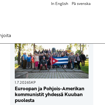
In English
På svenska
UUSIMMAT ARTIKKELIT
hjoita
1.7.2026
SKP
Euroopan ja Pohjois-Amerikan
kommunistit yhdessä Kuuban
puolesta