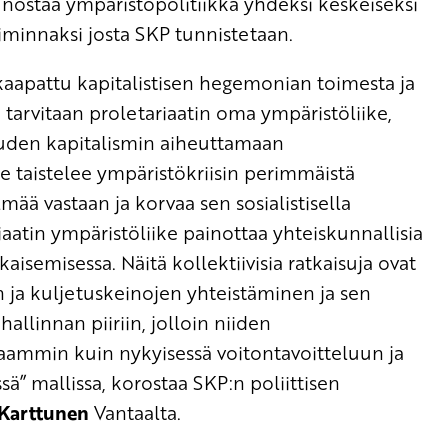
nostaa ympäristöpolitiikka yhdeksi keskeiseksi
toiminnaksi josta SKP tunnistetaan.
kaapattu kapitalistisen hegemonian toimesta ja
, tarvitaan proletariaatin oma ympäristöliike,
uuden kapitalismin aiheuttamaan
ike taistelee ympäristökriisin perimmäistä
lmää vastaan ja korvaa sen sosialistisella
iaatin ympäristöliike painottaa yhteiskunnallisia
tkaisemisessa. Näitä kollektiivisia ratkaisuja ovat
 ja kuljetuskeinojen yhteistäminen ja sen
llinnan piiriin, jolloin niiden
aammin kuin nykyisessä voitontavoitteluun ja
ssä” mallissa, korostaa SKP:n poliittisen
 Karttunen
Vantaalta.