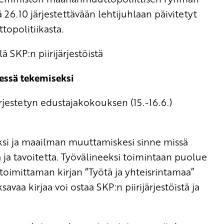
 26.10 järjestettävään lehtijuhlaan päivitetyt
opolitiikasta.
ä SKP:n piirijärjestöistä
dessä tekemiseksi
jestetyn edustajakokouksen (15.-16.6.)
uksi ja maailman muuttamiskesi sinne missä
 ja tavoitetta. Työvälineeksi toimintaan puolue
toimittaman kirjan “Työtä ja yhteisrintamaa”
vaa kirjaa voi ostaa SKP:n piirijärjestöistä ja