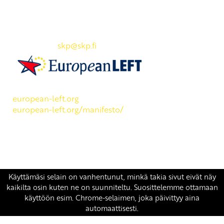
SKP:n toimisto
Osoite: Viljatie 4 B 3. kerros, 00700 Helsinki
Puh: 045 7834 1346
Sähköposti:
skp
@skp.fi
SKP on Euroopan Vasemmistopuolueen jäsen.
european-left.org
european-left.org/manifesto/
Copyright 2026 © SKP
|
Tietosuojaseloste