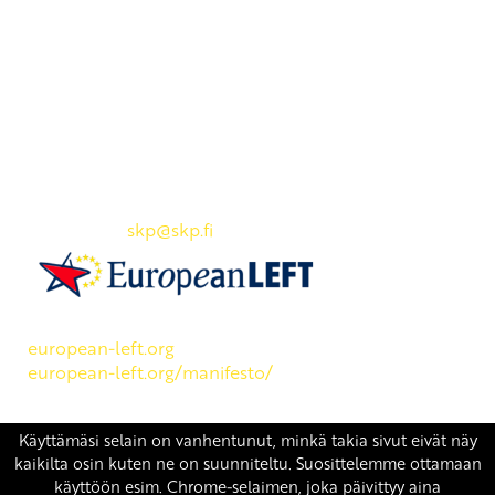
Yhteystiedot
SKP:n toimisto
Osoite: Viljatie 4 B 3. kerros, 00700 Helsinki
Puh: 045 7834 1346
Sähköposti:
skp
@skp.fi
SKP on Euroopan Vasemmistopuolueen jäsen.
european-left.org
european-left.org/manifesto/