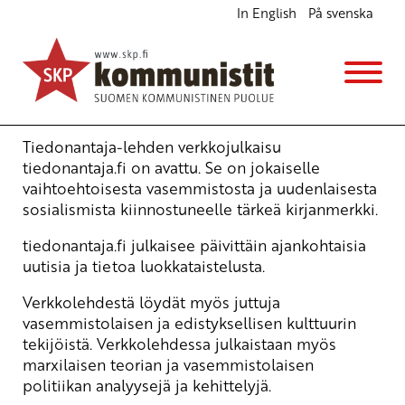
In English
På svenska
tiedonantaja.fi avattu
Ajankohtaista
23.2.2010 - 19:25
Tuotu Kirjoitus vanhasta järjestelmästä
Tiedonantaja-lehden verkkojulkaisu
tiedonantaja.fi on avattu. Se on jokaiselle
vaihtoehtoisesta vasemmistosta ja uudenlaisesta
sosialismista kiinnostuneelle tärkeä kirjanmerkki.
tiedonantaja.fi julkaisee päivittäin ajankohtaisia
uutisia ja tietoa luokkataistelusta.
Verkkolehdestä löydät myös juttuja
vasemmistolaisen ja edistyksellisen kulttuurin
tekijöistä. Verkkolehdessa julkaistaan myös
marxilaisen teorian ja vasemmistolaisen
politiikan analyysejä ja kehittelyjä.