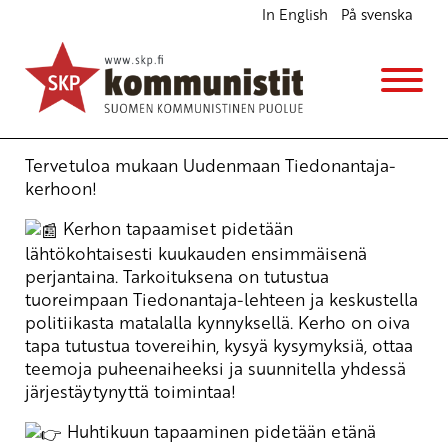
In English
På svenska
Uudenmaan Tiedonantaja-kerho
Opintokerho
pe 3.4.2026
klo
16:00
Tervetuloa mukaan Uudenmaan Tiedonantaja-
kerhoon!
Kerhon tapaamiset pidetään
lähtökohtaisesti kuukauden ensimmäisenä
perjantaina. Tarkoituksena on tutustua
tuoreimpaan
Tiedonantaja
-lehteen ja keskustella
politiikasta matalalla kynnyksellä. Kerho on oiva
tapa tutustua tovereihin, kysyä kysymyksiä, ottaa
teemoja puheenaiheeksi ja suunnitella yhdessä
järjestäytynyttä toimintaa!
Huhtikuun tapaaminen pidetään etänä