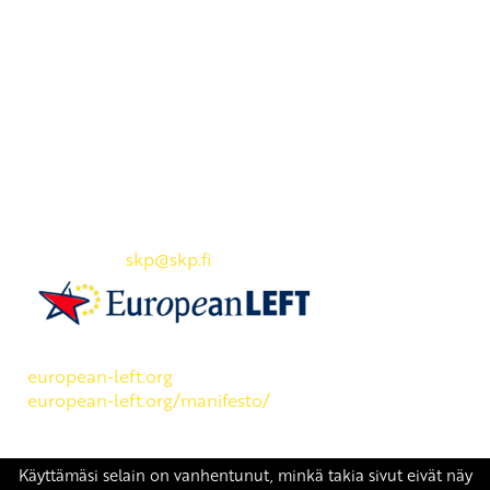
Yhteystiedot
SKP:n toimisto
Osoite: Viljatie 4 B 3. kerros, 00700 Helsinki
Puh: 045 7834 1346
Sähköposti:
skp
@skp.fi
SKP on Euroopan Vasemmistopuolueen jäsen.
european-left.org
european-left.org/manifesto/