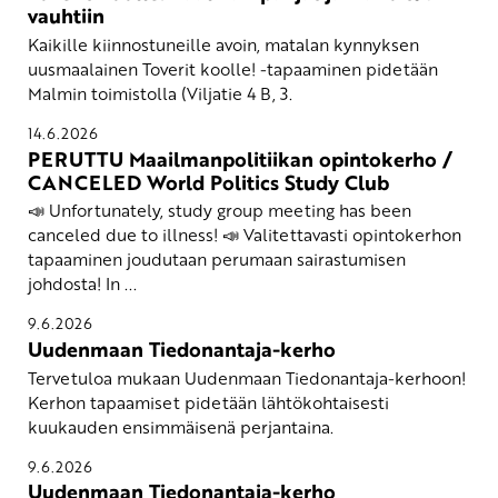
vauhtiin
Kaikille kiinnostuneille avoin, matalan kynnyksen
uusmaalainen Toverit koolle! -tapaaminen pidetään
Malmin toimistolla (Viljatie 4 B, 3.
14.6.2026
PERUTTU Maailmanpolitiikan opintokerho /
CANCELED World Politics Study Club
📣 Unfortunately, study group meeting has been
canceled due to illness! 📣 Valitettavasti opintokerhon
tapaaminen joudutaan perumaan sairastumisen
johdosta! In ...
9.6.2026
Uudenmaan Tiedonantaja-kerho
Tervetuloa mukaan Uudenmaan Tiedonantaja-kerhoon!
Kerhon tapaamiset pidetään lähtökohtaisesti
kuukauden ensimmäisenä perjantaina.
9.6.2026
Uudenmaan Tiedonantaja-kerho