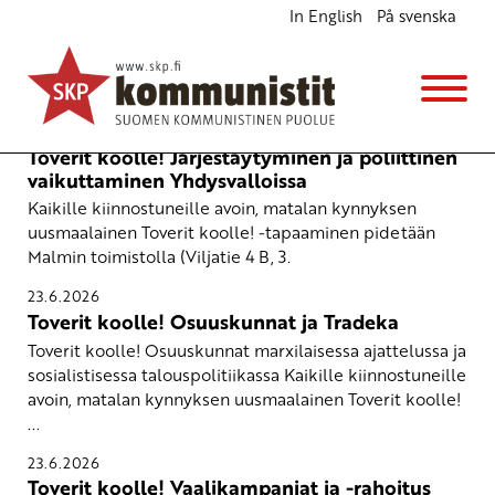
In English
På svenska
Opintokerho
28.6.2026
Toverit koolle! Järjestäytyminen ja poliittinen
vaikuttaminen Yhdysvalloissa
Kaikille kiinnostuneille avoin, matalan kynnyksen
uusmaalainen Toverit koolle! -tapaaminen pidetään
Malmin toimistolla (Viljatie 4 B, 3.
23.6.2026
Toverit koolle! Osuuskunnat ja Tradeka
Toverit koolle! Osuuskunnat marxilaisessa ajattelussa ja
sosialistisessa talouspolitiikassa Kaikille kiinnostuneille
avoin, matalan kynnyksen uusmaalainen Toverit koolle!
...
23.6.2026
Toverit koolle! Vaalikampanjat ja -rahoitus