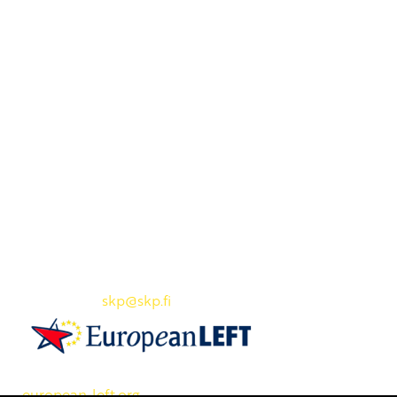
Yhteystiedot
SKP:n toimisto
Osoite: Viljatie 4 B 3. kerros, 00700 Helsinki
Puh: 045 7834 1346
Sähköposti:
skp
@skp.fi
SKP on Euroopan Vasemmistopuolueen jäsen.
european-left.org