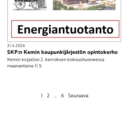
21.4.2026
SKP:n Kemin kaupunkijärjestön opintokerho
Kemin kirjaston 2. kerroksen kokoushuoneessa
maanantaina 11.5.
Artikkelien
1
2
…
6
Seuraava
sivutus