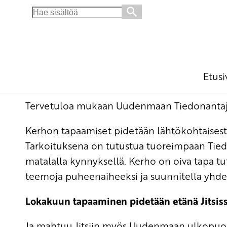
Search
for:
Uudenmaan Tiedonantaja-kerho
Opintokerho
pe 2.10.2026
klo
16:00
Etusi
Tervetuloa mukaan Uudenmaan Tiedonantaj
Kerhon tapaamiset pidetään lähtökohtaises
Tarkoituksena on tutustua tuoreimpaan
Tie
matalalla kynnyksellä. Kerho on oiva tapa tu
teemoja puheenaiheeksi ja suunnitella yhdes
Lokakuun tapaaminen pidetään etänä Jitsissä
Ja mahtuu Jitsiin myös Uudenmaan ulkopuole