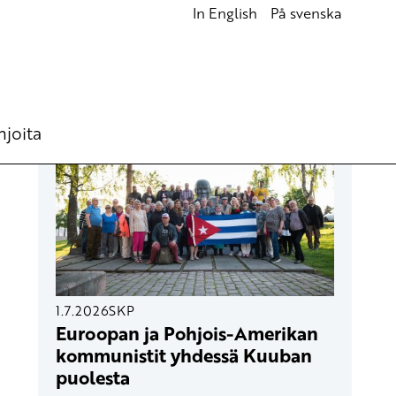
In English
På svenska
UUSIMMAT ARTIKKELIT
hjoita
1.7.2026
SKP
Euroopan ja Pohjois-Amerikan
kommunistit yhdessä Kuuban
puolesta