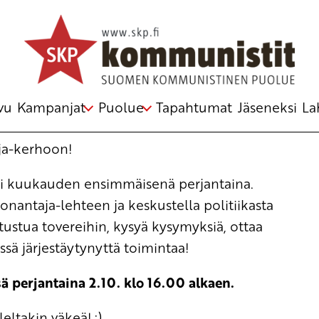
vu
Kampanjat
Puolue
Tapahtumat
Jäseneksi
La
a-kerhoon!
ti kuukauden ensimmäisenä perjantaina.
donantaja
-lehteen ja keskustella politiikasta
tustua tovereihin, kysyä kysymyksiä, ottaa
sä järjestäytynyttä toimintaa!
 perjantaina 2.10. klo 16.00 alkaen.
ltakin väkeä! :)