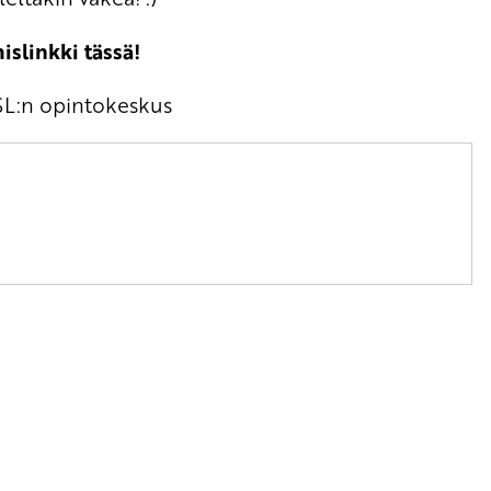
slinkki tässä!
DSL:n opintokeskus