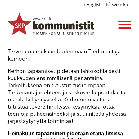
In English
På svenska
Uudenmaan Tiedonantaja-kerho
Opintokerho
pe 10.7.2026
klo
16:00
Tervetuloa mukaan Uudenmaan Tiedonantaja-
kerhoon!
Kerhon tapaamiset pidetään lähtökohtaisesti
kuukauden ensimmäisenä perjantaina.
Tarkoituksena on tutustua tuoreimpaan
Tiedonantaja
-lehteen ja keskustella politiikasta
matalalla kynnyksellä. Kerho on oiva tapa
tutustua tovereihin, kysyä kysymyksiä, ottaa
teemoja puheenaiheeksi ja suunnitella yhdessä
järjestäytynyttä toimintaa!
Heinäkuun tapaaminen pidetään etänä Jitsissä