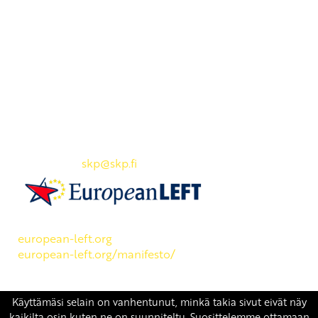
Yhteystiedot
SKP:n toimisto
Osoite: Viljatie 4 B 3. kerros, 00700 Helsinki
Puh: 045 7834 1346
Sähköposti:
skp
@skp.fi
SKP on Euroopan Vasemmistopuolueen jäsen.
european-left.org
european-left.org/manifesto/