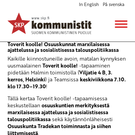
In English
På svenska
Toverit koolle! Osuuskunnat ja Tradeka
Opintokerho
ke 7.10.2026
klo
17:30
Toverit koolle! Osuuskunnat marxilaisessa
ajattelussa ja sosialistisessa talouspolitiikassa
Kaikille kiinnostuneille avoin, matalan kynnyksen
uusmaalainen
Toverit koolle!
-tapaaminen
pidetään Malmin toimistolla (
Viljatie 4 B, 3.
kerros, Helsinki
) ja Teamsissa
keskiviikkona 7.10.
klo 17.30–19.30
!
Tällä kertaa Toverit koolle! -tapaamisessa
keskustellaan
osuuskuntien merkityksestä
marxilaisessa ajattelussa ja sosialistisessa
talouspolitiikassa
sekä käytännönläheisesti
Osuuskunta Tradekan toiminnasta ja siihen
liittymisestä
.