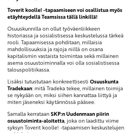
Toverit koolle! -tapaamiseen voi osallistua myös
etäyhteydellä Teamsissa tällä linkillä!
Osuuskunnilla on ollut työväenliikkeen
historiassa ja sosialistisessa keskustelussa tärkeä
rooli. Tapaamisessa pohditaan, millaisia
mahdollisuuksia ja rajoja niillä on osana
kapitalismin vastaista toimintaa sekä millainen
asema osuustoiminnalla voi olla sosialistisessa
talouspolitiikassa.
Lisäksi tutustutaan konkreettisesti
Osuuskunta
Tradekaan
: mitä Tradeka tekee, millainen toimija
se nykyään on, miksi siihen kannattaa liittyä ja
miten jäseneksi käytännössä pääsee.
Samalla kerrataan
SKP:n Uudenmaan piirin
osuustoiminta-aloitetta
, joka on laadittu viime
syksyn Toverit koolle! -tapaamisen keskustelujen