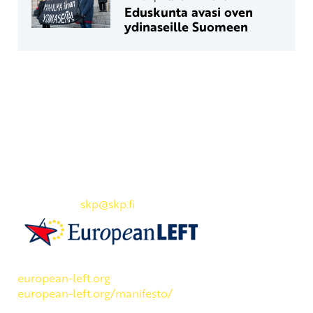
Eduskunta avasi oven
ydinaseille Suomeen
Yhteystiedot
SKP:n toimisto
Osoite: Viljatie 4 B 3. kerros, 00700 Helsinki
Puh: 045 7834 1346
Sähköposti:
skp
@skp.fi
SKP on Euroopan Vasemmistopuolueen jäsen.
european-left.org
european-left.org/manifesto/