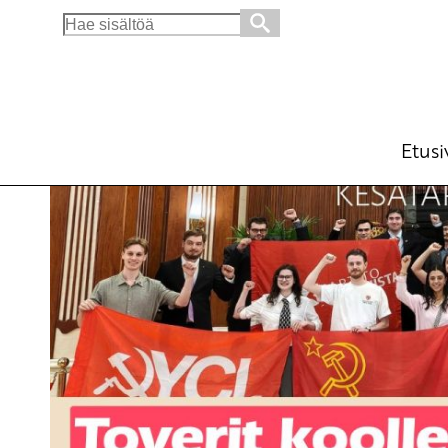
Search
for:
Toverit koolle! -kesätapaaminen: Kansainväl
Opintokerho
ti 30.6.2026
klo
17:30
Etusi