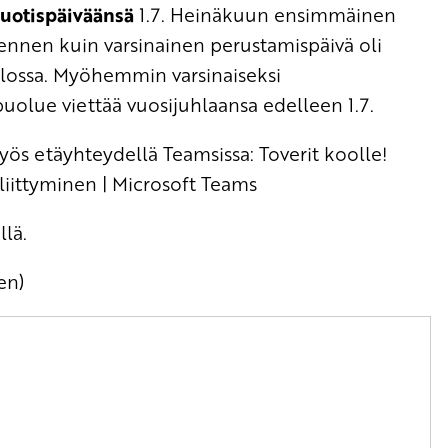
uotispäiväänsä
1.7. Heinäkuun ensimmäinen
 ennen kuin varsinainen perustamispäivä oli
alossa. Myöhemmin varsinaiseksi
puolue viettää vuosijuhlaansa edelleen 1.7.
myös etäyhteydellä Teamsissa:
Toverit koolle!
liittyminen | Microsoft Teams
llä.
en)