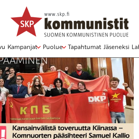
istä toveruutta Kiinassa
vu
Kampanjat
Puolue
Tapahtumat
Jäseneksi
La