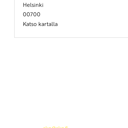
Helsinki
00700
Katso kartalla
Yhteystiedot
SKP:n toimisto
Osoite: Viljatie 4 B 3. kerros, 00700 Helsinki
Puh: 045 7834 1346
Sähköposti:
skp
@skp.fi