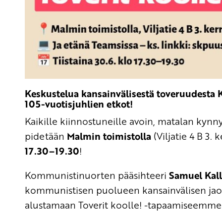
Keskustelua kansainvälisestä toveruudesta 
105-vuotisjuhlien etkot!
Kaikille kiinnostuneille avoin, matalan kyn
pidetään
Malmin toimistolla
(Viljatie 4 B 3. 
17.30–19.30
!
Kommunistinuorten pääsihteeri
Samuel Kall
kommunistisen puolueen kansainvälisen jaos
alustamaan Toverit koolle! -tapaamiseemme m