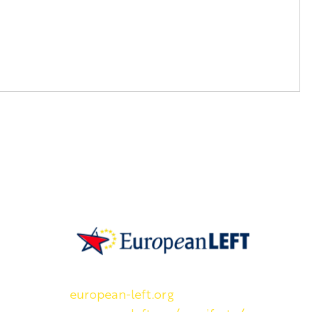
SKP on Euroopan Vasemmistopuolueen j
european-left.org