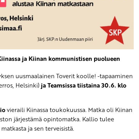
Kiinassa ja Kiinan kommunistisen puolueen
nyksen uusmaalainen Toverit koolle! -tapaaminen
kerros, Helsinki)
ja Teamsissa tiistaina 30.6. klo
io
vieraili Kiinassa toukokuussa. Matka oli Kiinan
ton järjestämä opintomatka. Kallio tulee
atkasta ja sen terveisistä.