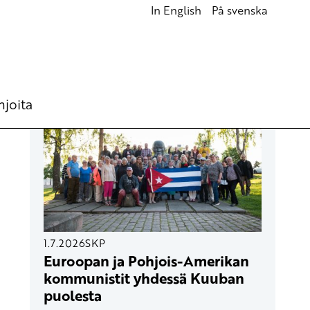
In English
På svenska
UUSIMMAT ARTIKKELIT
hjoita
1.7.2026
SKP
Euroopan ja Pohjois-Amerikan
kommunistit yhdessä Kuuban
puolesta