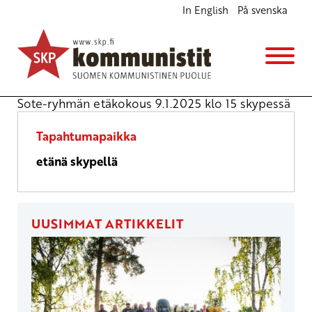
In English
På svenska
SOTE-ryhmän kokous
Opintokerho
to 9.1.2025
klo
15:00
Sote-ryhmän etäkokous 9.1.2025 klo 15 skypessä
Tapahtumapaikka
etänä skypellä
UUSIMMAT ARTIKKELIT