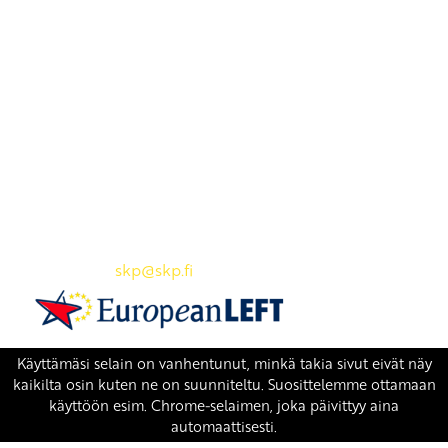
Yhteystiedot
SKP:n toimisto
Osoite: Viljatie 4 B 3. kerros, 00700 Helsinki
Puh: 045 7834 1346
Sähköposti:
skp
@skp.fi
SKP on Euroopan Vasemmistopuolueen jäsen.
european-left.org
european-left.org/manifesto/