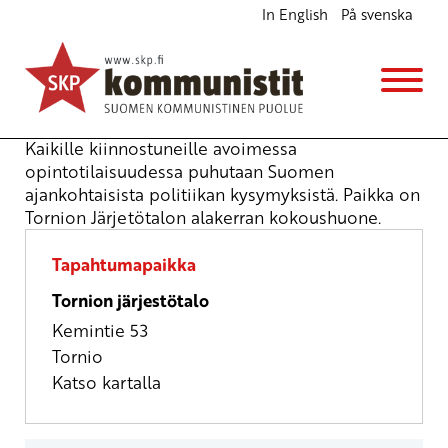
In English
På svenska
SKP:n Tornion osaston opintokerho
Opintokerho
ke 19.11.2025
klo
17:00
Kaikille kiinnostuneille avoimessa
opintotilaisuudessa puhutaan Suomen
ajankohtaisista politiikan kysymyksistä. Paikka on
Tornion Järjetötalon alakerran kokoushuone.
Tapahtumapaikka
Tornion järjestötalo
Kemintie 53
Tornio
Katso kartalla