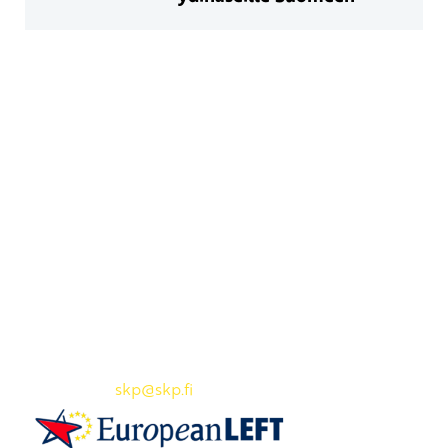
Yhteystiedot
SKP:n toimisto
Osoite: Viljatie 4 B 3. kerros, 00700 Helsinki
Puh: 045 7834 1346
Sähköposti:
skp
@skp.fi