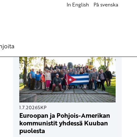
In English
På svenska
UUSIMMAT ARTIKKELIT
hjoita
1.7.2026
SKP
Euroopan ja Pohjois-Amerikan
kommunistit yhdessä Kuuban
puolesta