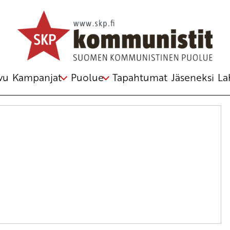
vu
Kampanjat
Puolue
Tapahtumat
Jäseneksi
La