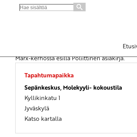
Search
for:
Marx-kerho
Opintokerho
la 6.12.2025
klo
13:00
Etusi
Marx-kerhossa esillä Poliittinen asiakirja.
Tapahtumapaikka
Sepänkeskus, Molekyyli- kokoustila
Kyllikinkatu 1
Jyväskylä
Katso kartalla