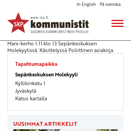
In English
På svenska
Marx-kerho
Opintokerho
la 1.11.2025
klo
13:00
Marx-kerho 1.11.klo 13 Sepänkeskuksen
Molekyylissä. Käsittelyssä Poliittinen asiakirja.
Tapahtumapaikka
Sepänkeskuksen Molekyyli
Kyllikinkatu 1
Jyväskylä
Katso kartalla
UUSIMMAT ARTIKKELIT