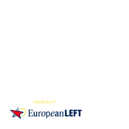
Yhteystiedot
SKP:n toimisto
Osoite: Viljatie 4 B 3. kerros, 00700 Helsinki
Puh: 045 7834 1346
Sähköposti:
skp
@skp.fi
SKP on Euroopan Vasemmistopuolueen jäsen.