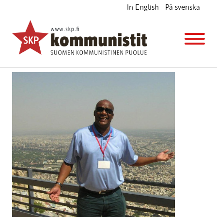
In English
På svenska
Tampereelle vappupuhuja Etelä-Afrikasta
Ajankohtaista
25.4.2014 - 15:06
Tuotu Kirjoitus vanhasta järjestelmästä