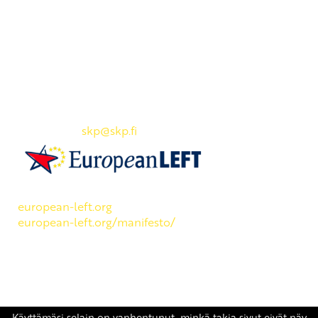
Yhteystiedot
SKP:n toimisto
Osoite: Viljatie 4 B 3. kerros, 00700 Helsinki
Puh: 045 7834 1346
Sähköposti:
skp
@skp.fi
SKP on Euroopan Vasemmistopuolueen jäsen.
european-left.org
european-left.org/manifesto/